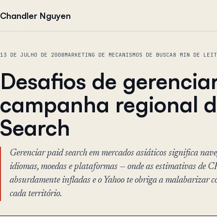
Pular para o conteúdo
Chandler Nguyen
13 DE JULHO DE 2008
MARKETING DE MECANISMOS DE BUSCA
8 MIN DE LEIT
Desafios de gerencia
campanha regional d
Search
Gerenciar paid search em mercados asiáticos significa nav
idiomas, moedas e plataformas — onde as estimativas de C
absurdamente infladas e o Yahoo te obriga a malabarizar 
cada território.