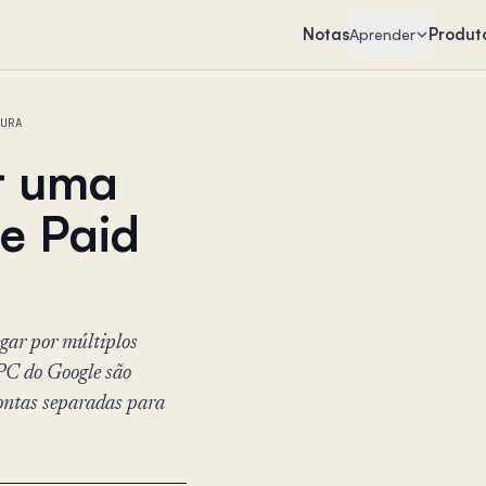
Notas
Produt
Aprender
URA
r uma
e Paid
egar por múltiplos
PC do Google são
contas separadas para