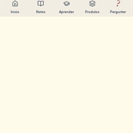
?
Início
Notas
Aprender
Produtos
Perguntar
Chandler Nguyen
Engenheiro de IA, aprendiz ao longo da vida e criador de
produtos. Construindo ferramentas que ajudam as
pessoas a aprender e criar.
PÁGINAS
Notas
Aprender