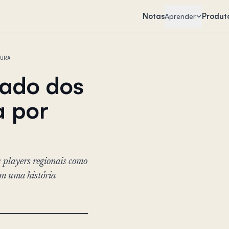
Notas
Produt
Aprender
URA
cado dos
a por
 players regionais como
m uma história