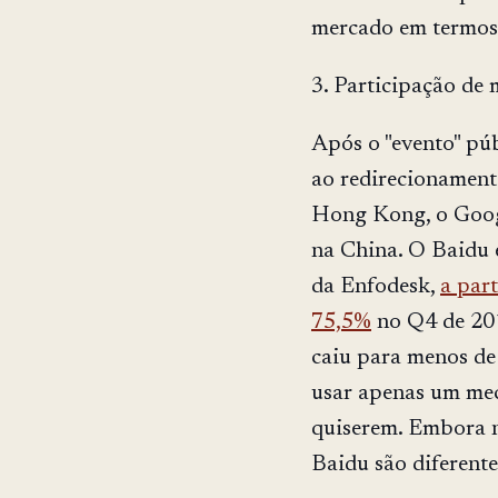
mercado em termos 
3. Participação de
Após o "evento" pú
ao redirecionament
Hong Kong, o Goog
na China. O Baidu 
da Enfodesk,
a par
75,5%
no Q4 de 201
caiu para menos de
usar apenas um mec
quiserem. Embora n
Baidu são diferente