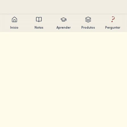
?
Início
Notas
Aprender
Produtos
Perguntar
Chandler Nguyen
Engenheiro de IA, aprendiz ao longo da vida e criador de
produtos. Construindo ferramentas que ajudam as
pessoas a aprender e criar.
PÁGINAS
Notas