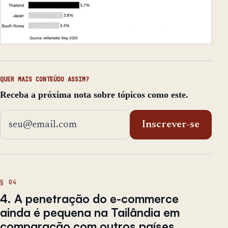
QUER MAIS CONTEÚDO ASSIM?
Receba a próxima nota sobre tópicos como este.
Endereço de email
Inscrever-se
4. A penetração do e-commerce
ainda é pequena na Tailândia em
comparação com outros países