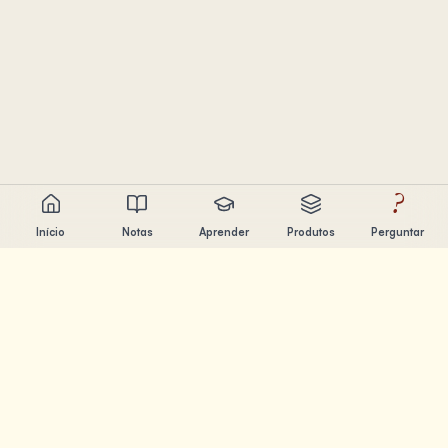
?
Início
Notas
Aprender
Produtos
Perguntar
Chandler Nguyen
Engenheiro de IA, aprendiz ao longo da vida e criador de
produtos. Construindo ferramentas que ajudam as