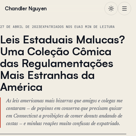
Pular para o conteúdo
Chandler Nguyen
27 DE ABRIL DE 2023
EXPATRIADOS NOS EUA
3 MIN DE LEITURA
Leis Estaduais Malucas?
Uma Coleção Cômica
das Regulamentações
Mais Estranhas da
América
As leis americanas mais bizarras que amigos e colegas me
contaram — de pepinos em conserva que precisam quicar
em Connecticut a proibições de comer donuts andando de
costas — e minhas reações muito confusas de expatriado.