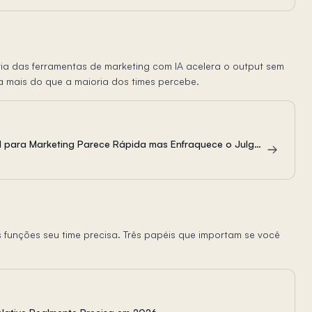
a das ferramentas de marketing com IA acelera o output sem
a mais do que a maioria dos times percebe.
Por Que a Maioria das Ferramentas de AI para Marketing Parece Rápida mas Enfraquece o Julgamento da Equipe
funções seu time precisa. Três papéis que importam se você