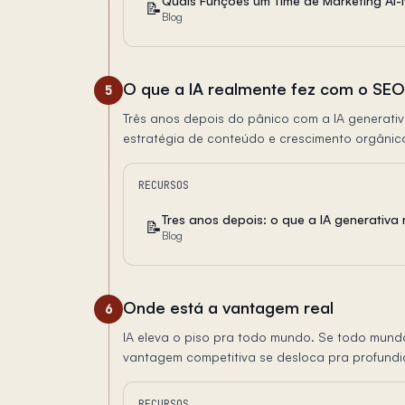
Quais Funções um Time de Marketing AI-
📝
Blog
O que a IA realmente fez com o SEO
5
Três anos depois do pânico com a IA generativ
estratégia de conteúdo e crescimento orgânico
RECURSOS
Tres anos depois: o que a IA generativa
📝
Blog
Onde está a vantagem real
6
IA eleva o piso pra todo mundo. Se todo mund
vantagem competitiva se desloca pra profundi
RECURSOS