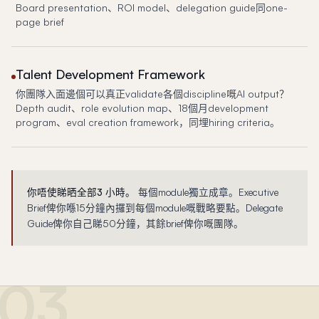
Board presentation、ROI model、delegation guide同one-
page brief
Talent Development Framework
你團隊入面邊個可以真正validate各個discipline嘅AI output？
Depth audit、role evolution map、18個月development
program、eval creation framework，同埋hiring criteria。
你唔使睇晒全部3 小時。
每個module獨立成章。Executive
Brief俾你喺15分鐘內攞到每個module嘅戰略要點。Delegate
Guide俾你自己睇50分鐘，其餘brief俾你嘅團隊。
03