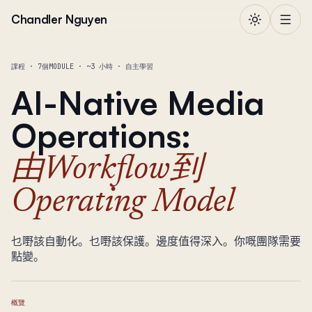
跳到正文
Chandler Nguyen
課程 · 7個MODULE · ~3 小時 · 自主學習
AI-Native Media
Operations
:
由Workflow到
Operating Model
乜嘢該自動化。乜嘢該保護。邊度值得深入。你嘅團隊需要
點變。
概覽