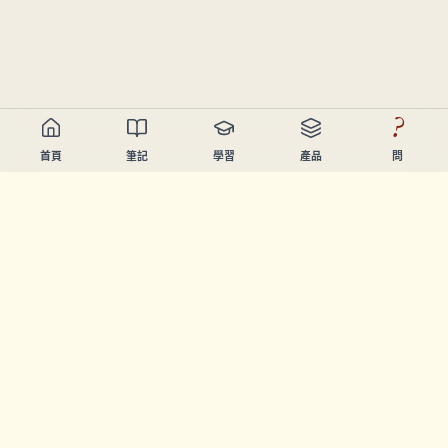
?
首頁
筆記
學習
產品
問
Chandler Nguyen
AI開發者、終身學習者、產品創造者。起緊幫人學習同創造
嘅工具。