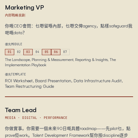
Marketing VP
內部戰略規劃
你嘅CEO會問：乜嘢留喺內部，乜嘢交俾agency，點樣safeguard我
哋嘅data？
優先MODULE
01
02
03
04
05
06
07
The Landscape, Planning & Measurement, Reporting & Insights, The
Implementation Playbook
優先TEMPLATE
ROI Worksheet, Board Presentation, Data Infrastructure Audit,
Team Restructuring Guide
Team Lead
MEDIA · DIGITAL · PERFORMANCE
你做實事。你需要一個未來90日嘅具體roadmap——先pilot乜，點
prove佢work。Talent Development Framework幫你按discipline逐步