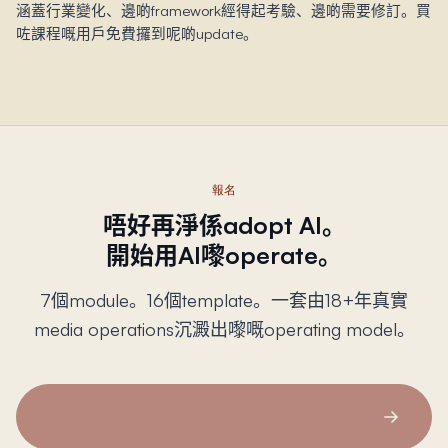
涵蓋行業變化、邊啲framework經得起考驗、邊啲需要修訂。買
咗課程嘅用戶免費攞到呢啲update。
報名
唔好再淨係adopt AI。
開始用AI嚟operate。
7個module。16個template。一套由18+年真實
media operations沉澱出嚟嘅operating model。