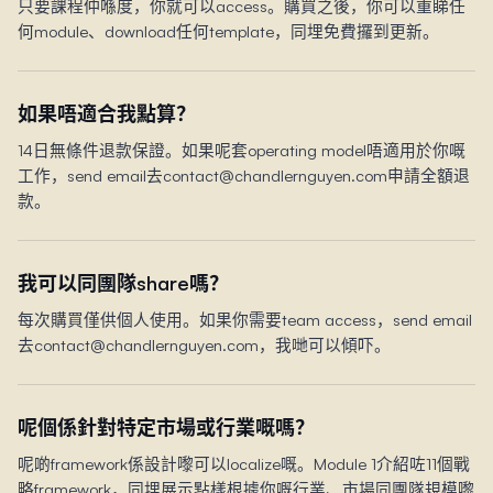
只要課程仲喺度，你就可以access。購買之後，你可以重睇任
何module、download任何template，同埋免費攞到更新。
如果唔適合我點算？
14日無條件退款保證。如果呢套operating model唔適用於你嘅
工作，send email去contact@chandlernguyen.com申請全額退
款。
我可以同團隊share嗎？
每次購買僅供個人使用。如果你需要team access，send email
去contact@chandlernguyen.com，我哋可以傾吓。
呢個係針對特定市場或行業嘅嗎？
呢啲framework係設計嚟可以localize嘅。Module 1介紹咗11個戰
略framework，同埋展示點樣根據你嘅行業、市場同團隊規模嚟