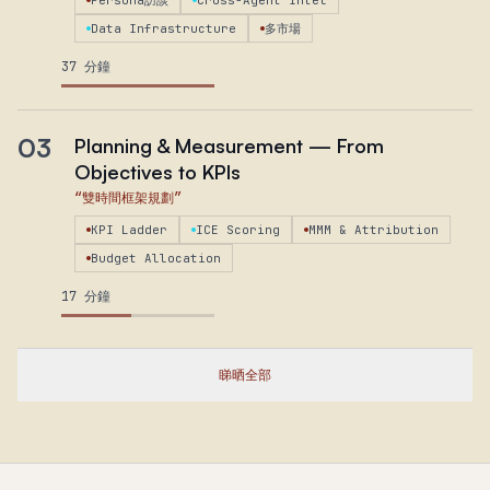
Persona訪談
Cross-Agent Intel
Data Infrastructure
多市場
37 分鐘
03
Planning & Measurement — From
Objectives to KPIs
“
雙時間框架規劃
”
KPI Ladder
ICE Scoring
MMM & Attribution
Budget Allocation
17 分鐘
睇晒全部