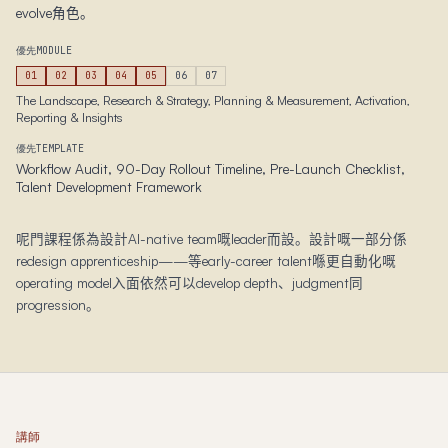
evolve角色。
優先MODULE
01
02
03
04
05
06
07
The Landscape, Research & Strategy, Planning & Measurement, Activation,
Reporting & Insights
優先TEMPLATE
Workflow Audit, 90-Day Rollout Timeline, Pre-Launch Checklist,
Talent Development Framework
呢門課程係為設計AI-native team嘅leader而設。設計嘅一部分係
redesign apprenticeship——等early-career talent喺更自動化嘅
operating model入面依然可以develop depth、judgment同
progression。
講師