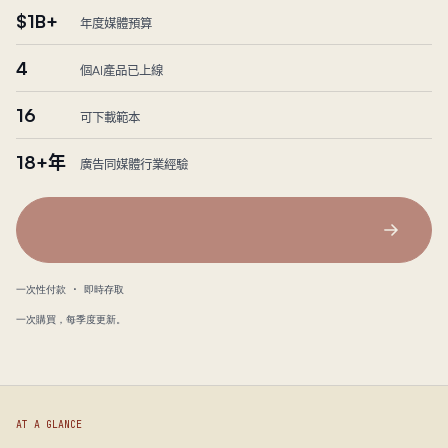
$1B+
年度媒體預算
4
個AI產品已上線
16
可下載範本
18+年
廣告同媒體行業經驗
一次性付款 · 即時存取
一次購買，每季度更新。
AT A GLANCE