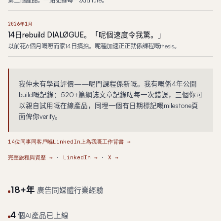
第二個產品。一路記錄每一次failure。
2026年1月
14日rebuild DIALØGUE。「呢個速度令我驚。」
以前花6個月嘅嘢而家14日搞掂。呢種加速正正就係課程嘅thesis。
我仲未有學員評價——呢門課程係新嘅。我有嘅係4年公開
build嘅記錄：520+篇網誌文章記錄咗每一次錯誤，三個你可
以親自試用嘅在線產品，同埋一個有日期標記嘅milestone頁
面俾你verify。
14位同事同客戶喺LinkedIn上為我嘅工作背書 →
完整旅程與資歷
→
·
LinkedIn
→
·
X
→
18+年
廣告同媒體行業經驗
4
個AI產品已上線