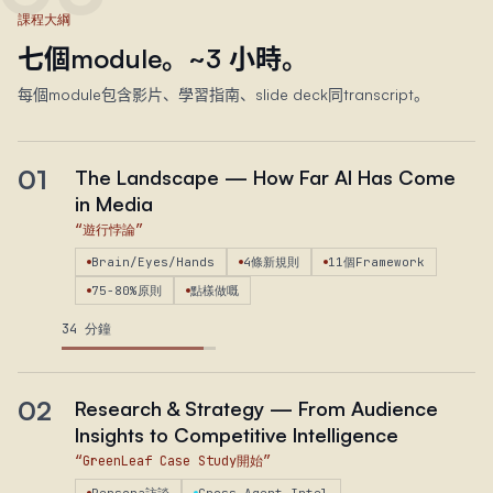
課程大綱
七個module。~​3 小時。
每個module包含影片、學習指南、slide deck同transcript。
01
The Landscape — How Far AI Has Come
in Media
“
遊行悖論
”
Brain/Eyes/Hands
4條新規則
11個Framework
75-80%原則
點樣做嘅
34 分鐘
02
Research & Strategy — From Audience
Insights to Competitive Intelligence
“
GreenLeaf Case Study開始
”