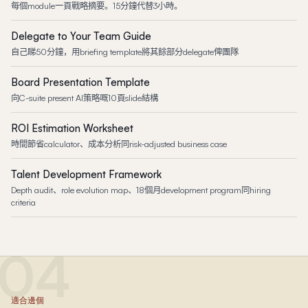
每個module一頁戰略摘要。15分鐘代替3小時。
Delegate to Your Team Guide
自己睇50分鐘，用briefing template將其餘部分delegate俾團隊
Board Presentation Template
向C-suite present AI策略嘅10頁slide結構
ROI Estimation Worksheet
時間節省calculator、成本分析同risk-adjusted business case
Talent Development Framework
Depth audit、role evolution map、18個月development program同hiring
criteria
04
適合邊個