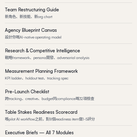
Team Restructuring Guide
新角色、新技能、新org chart
Agency Blueprint Canvas
設計你嘅AI-native operating model
Research & Competitive Intelligence
戰略framework、persona開發、adversarial analysis
Measurement Planning Framework
KPI ladder、holdout test、tracking spec
Pre-Launch Checklist
跨tracking、creative、budget同compliance嘅32項檢查
Table Stakes Readiness Scorecard
喺pilot AI workflow之前，對8個readiness item做1-5評分
Executive Briefs — All 7 Modules