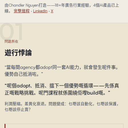
由Chandler Nguyen打造——18+年廣告行業經驗，4個AI產品已上
線。
完整旅程
·
LinkedIn
·
X
01
問題所在
遊行悖論
“
當每間agency都adopt同一套AI能力，就會發生呢件事。
優勢自己抵消咗。
”
“
呢個adopt、抵消、搵下一個優勢嘅循環——先係真
正嘅戰略挑戰。呢門課程就係圍繞佢嚟build嘅。
”
利潤壓縮。差異化衰退。問題變成：乜嘢該自動化，乜嘢該保護，
乜嘢該停止賣？