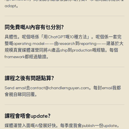
adapt。
同免費嘅AI內容有乜分別？
具體性。呢個唔係「用ChatGPT嘅10種方法」。呢個係一套完
整嘅operating model——由research到reporting——建基於大
規模真實媒體運營同將AI產品ship到production嘅經驗。每個
framework都經過驗證。
課程之後有問題點算？
Send email去contact@chandlernguyen.com。每封email我都
會親自睇同回覆。
課程會唔會update？
媒體運營入面嘅AI發展好快。每季度我會publish一份update，