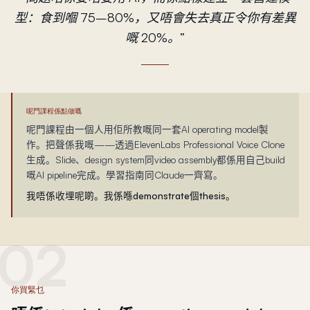
型：食到嗰 75–80%，又唔會失去真正令你有差異
嘅 20%。
”
呢門課程係點做嘅
呢門課程由一個人用佢所教嘅同一套AI operating model製
作。把聲係我嘅——透過ElevenLabs Professional Voice Clone
生成。Slide、design system同video assembly都係用自己build
嘅AI pipeline完成。學習指南同Claude一齊寫。
我唔係收埋呢啲。我係喺demonstrate個thesis。
02
你買緊乜