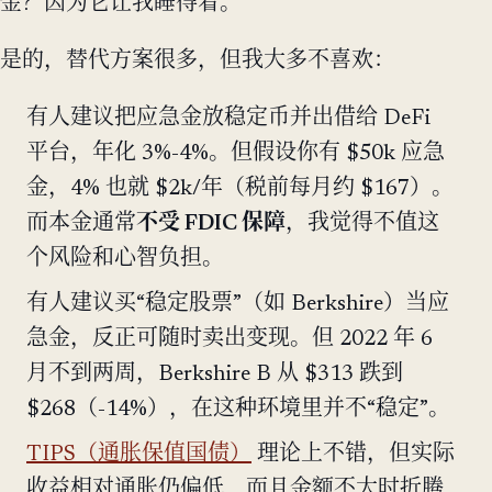
金？因为它让我睡得着。
是的，替代方案很多，但我大多不喜欢：
有人建议把应急金放稳定币并出借给 DeFi
平台，年化 3%-4%。但假设你有 $50k 应急
金，4% 也就 $2k/年（税前每月约 $167）。
而本金通常
不受 FDIC 保障
，我觉得不值这
个风险和心智负担。
有人建议买“稳定股票”（如 Berkshire）当应
急金，反正可随时卖出变现。但 2022 年 6
月不到两周，Berkshire B 从 $313 跌到
$268（-14%），在这种环境里并不“稳定”。
TIPS（通胀保值国债）
理论上不错，但实际
收益相对通胀仍偏低，而且金额不大时折腾