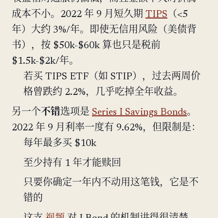
成本不小。2022 年 9 月短久期
TIPS
（<5
年）大约 3%/年。即使无信用风险（美债背
书），按 $50k-$60k 算也只是税前
$1.5k-$2k/年。
若买 TIPS ETF（如 STIP），过去两周价
格曾跌约 2.2%，几乎吃掉全年收益。
另一个
不错
选项是
Series I Savings Bonds
。
2022 年 9 月利率一度有 9.62%，但限制是：
每年最多买 $10k
至少持有 1 年才能赎回
只要你确定一年内不动用这笔钱，它是不
错的