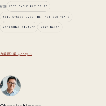
标签
#
BIG CYCLE RAY DALIO
#
BIG CYCLES OVER THE PAST 500 YEARS
#
PERSONAL FINANCE
#
RAY DALIO
有问题？问Sydney
→