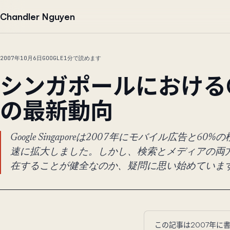
本文へ移動
Chandler Nguyen
2007年10月6日
GOOGLE
1分で読めます
シンガポールにおけるGo
の最新動向
Google Singaporeは2007年にモバイル広告と6
速に拡大しました。しかし、検索とメディアの両
在することが健全なのか、疑問に思い始めていま
この記事は2007年