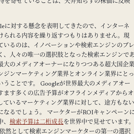
な期待を寄せていることは、天井知らずの株価に反映
gleに対する懸念を表明してきたので、インターネ
けられる内容を繰り返すつもりはありません。現
ているのは、イノベーションや検索エンジンのブ
く、人々の唯一の選択肢となった検索エンジンで
最大のメディアオーナーになりつつある超大国企
ンジンマーケティング業界とオンライン業界にと
うことです。 Googleが世界最大のメディアオー
すます多くの広告予算がオフラインメディアからオ
しているマーケティング業界に対して、途方もな
になるでしょう。 マーケターがROIキャンペーン
中、
検索予算は二桁成長
を世界中で見せています
ordsは依然として検索エンジンマーケターの第一の選択