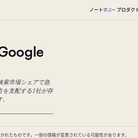
ノート
プロダク
学ぶ
ogle
0%の検索市場シェアで急
方を支配する1社が存
す。
に書かれたものです。一部の情報が変更されている可能性があります。