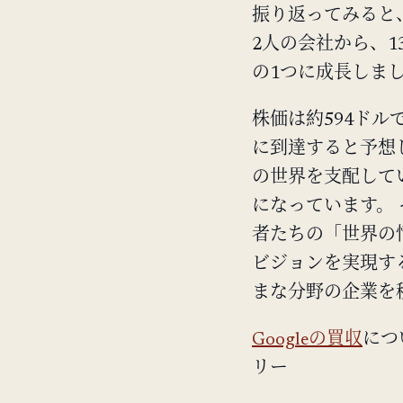
振り返ってみると、
2人の会社から、1
の1つに成長しま
株価は約594ドル
に到達すると予想し
の世界を支配してい
になっています。 
者たちの「世界の
ビジョンを実現す
まな分野の企業を
Googleの買収
につ
リー