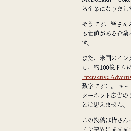
McDonalds、Co
る企業になりまし
そうです、皆さんの目
も価値がある企業
す。
また、米国のイン
し、約100億ドル
Interactive A
数字です）。 キ
ターネット広告のこ
とは思えません。
この投稿は皆さん
イン業界にますま