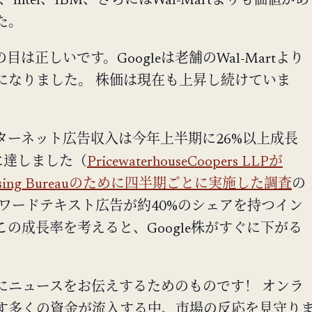
ke、Intel、IBM、さらにはWal-Martよりも価値があ
た。
は正しいです。Googleは老舗のWal-Martより
になりました。 株価は現在も上昇し続けていま
ターネット広告収入は今年上半期に26%以上成長
に達しました（
PricewaterhouseCoopers LLPが
dvertising Bureauのために四半期ごとに実施した調査
の
ーワードテキスト広告が約40%のシェアを持つイン
の成長率を考えると、Google株がすぐに下がる
にニュースをお伝えするためのものです！ オンラ
す多くの資金が流入する中、市場の反応を見守り