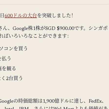
本日
600ドルの大台
を突破しました！
、Google株1株がSGD $900.00です。シンガポ
00あればいろいろなことができます：
ソコンを買う
を払う
画を観る
なく2台買う
ogleの時価総額は1,900億ドルに達し、FedEx、