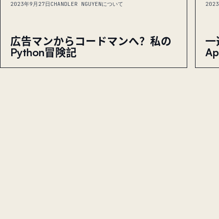
2023年9月27日
CHANDLER NGUYENについて
202
広告マンからコードマンへ？私の
一
Python冒険記
A