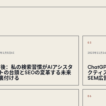
03
4年1月5日
AI
2023年11月1
年後：私の検索習慣がAIアシスタ
Chat
トの台頭とSEOの変革する未来
クティ
裏付ける
SEM
06