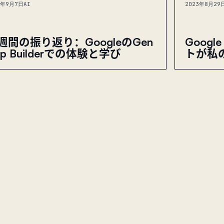
3年9月7日
AI
2023年8月29
週間の振り返り：GoogleのGen
Googl
pp Builderでの体験と学び
トが私