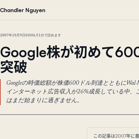
本文へ移動
Chandler Nguyen
2007年10月9日
GOOGLE
1分で読めます
Google株が初めて6
突破
Googleの時価総額が株価600ドル到達とともにWal
インターネット広告収入が26%成長している中、
はまだ始まりに過ぎません。
この記事は2007年