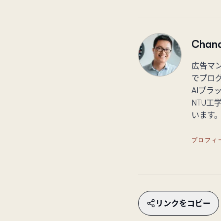
Chand
広告マン
でプロ
AIプ
NTU工
います
プロフィ
リンクをコピー