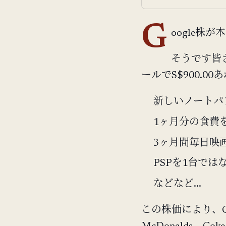
G
oogle株が
そうです皆さん
ールでS$900.
新しいノートパ
1ヶ月分の食費
3ヶ月間毎日映
PSPを1台では
などなど...
この株価により、Go