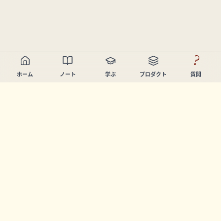
?
ホーム
ノート
学ぶ
プロダクト
質問
Chandler Nguyen
AIビルダー、生涯学習者、プロダクトクリエイター。学び
と創造を支援するツールを開発しています。
ページ