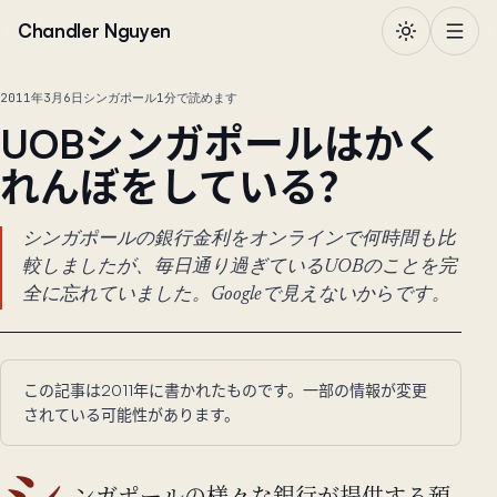
本文へ移動
Chandler Nguyen
2011年3月6日
シンガポール
1分で読めます
UOBシンガポールはかく
れんぼをしている？
シンガポールの銀行金利をオンラインで何時間も比
較しましたが、毎日通り過ぎているUOBのことを完
全に忘れていました。Googleで見えないからです。
この記事は2011年に書かれたものです。一部の情報が変更
されている可能性があります。