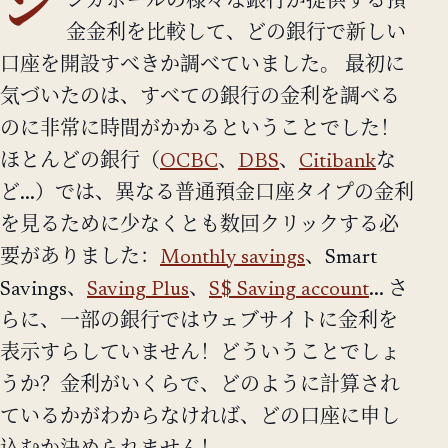
シ
ンガポールの様々な銀行が提供する預
金金利を比較して、どの銀行で新しい
口座を開設すべきか調べていました。 最初に
気づいたのは、すべての銀行の金利を調べる
のに非常に時間がかかるということでした！
ほとんどの銀行（
OCBC
、
DBS
、
Citibank
な
ど...）では、異なる普通預金口座タイプの金利
を見るために少なくとも数回クリックする必
要がありました：
Monthly savings
、Smart
Savings、
Saving Plus
、
S$ Saving account
... さ
らに、一部の銀行ではウェブサイトに金利を
表示すらしていません！どういうことでしょ
うか？金利がいくらで、どのように計算され
ているかがわからなければ、どの口座に申し