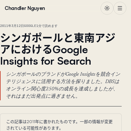
本文へ移動
Chandler Nguyen
2011年3月12日
GOOGLE
1分で読めます
シンガポールと東南アジ
アにおけるGoogle
Insights for Search
シンガポールのブランドがGoogle Insightsを競合イン
テリジェンスに活用する方法を探りました。DBSは
オンライン関心度250%の成長を達成しましたが、
それはまだ出発点に過ぎません。
この記事は2011年に書かれたものです。一部の情報が変更
されている可能性があります。