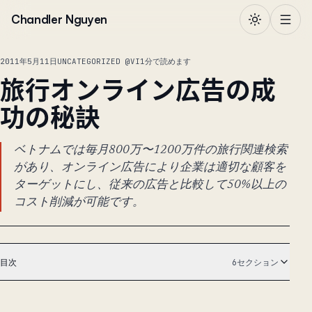
本文へ移動
Chandler Nguyen
2011年5月11日
UNCATEGORIZED @VI
1分で読めます
旅行オンライン広告の成
功の秘訣
ベトナムでは毎月800万〜1200万件の旅行関連検索
があり、オンライン広告により企業は適切な顧客を
ターゲットにし、従来の広告と比較して50%以上の
コスト削減が可能です。
目次
6セクション