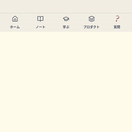
?
ホーム
ノート
学ぶ
プロダクト
質問
Chandler Nguyen
AIビルダー、生涯学習者、プロダクトクリエイター。学び
と創造を支援するツールを開発しています。
ページ
ノート