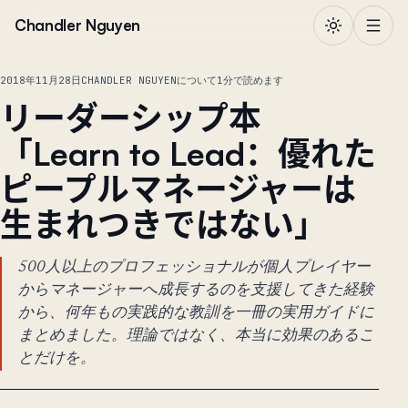
本文へ移動
Chandler Nguyen
2018年11月28日
CHANDLER NGUYENについて
1分で読めます
リーダーシップ本
「Learn to Lead：優れた
ピープルマネージャーは
生まれつきではない」
500人以上のプロフェッショナルが個人プレイヤー
からマネージャーへ成長するのを支援してきた経験
から、何年もの実践的な教訓を一冊の実用ガイドに
まとめました。理論ではなく、本当に効果のあるこ
とだけを。