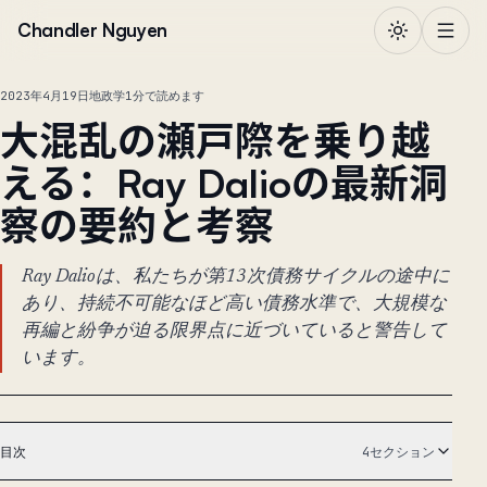
本文へ移動
Chandler Nguyen
2023年4月19日
地政学
1分で読めます
大混乱の瀬戸際を乗り越
える：Ray Dalioの最新洞
察の要約と考察
Ray Dalioは、私たちが第13次債務サイクルの途中に
あり、持続不可能なほど高い債務水準で、大規模な
再編と紛争が迫る限界点に近づいていると警告して
います。
目次
4セクション