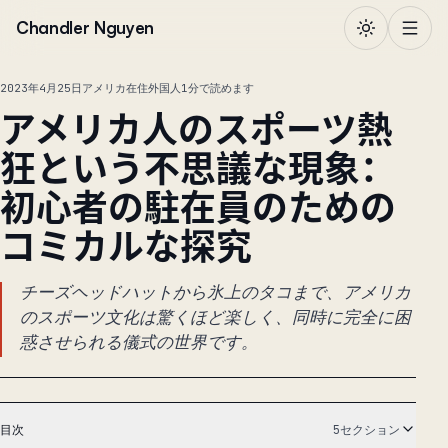
本文へ移動
Chandler Nguyen
2023年4月25日
アメリカ在住外国人
1分で読めます
アメリカ人のスポーツ熱
狂という不思議な現象：
初心者の駐在員のための
コミカルな探究
チーズヘッドハットから氷上のタコまで、アメリカ
のスポーツ文化は驚くほど楽しく、同時に完全に困
惑させられる儀式の世界です。
目次
5セクション