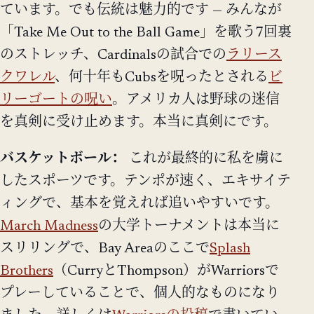
ています。でも伝統は魅力的です — みんなが
「Take Me Out to the Ball Game」を歌う7回裏
のストレッチ、Cardinalsの試合での
ラリース
クワレル
、何十年もCubsを呪ったとされる
ビ
リーゴートの呪い
。アメリカ人は野球の迷信
を真剣に受け止めます。本当に真剣にです。
バスケットボール：
これが最終的に私を虜に
したスポーツです。テンポが速く、エキサイテ
ィングで、基本を覚えれば追いやすいです。
March Madness
の大学トーナメントは本当に
スリリングで、Bay Areaのここで
Splash
Brothers
（CurryとThompson）がWarriorsで
プレーしていることで、個人的なものになり