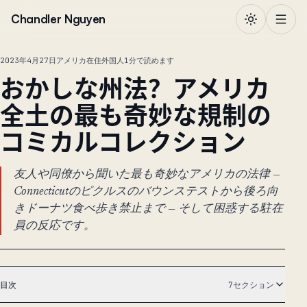
本文へ移動
Chandler Nguyen
2023年4月27日
アメリカ在住外国人
1分で読めます
おかしな州法？アメリカ
全土の最も奇妙な規制の
コミカルコレクション
友人や同僚から聞いた最も奇妙なアメリカの法律 —
Connecticutのピクルスのバウンステストから後ろ向
きドーナツ食べ歩き禁止まで — そして困惑する駐在
員の反応です。
目次
7セクション