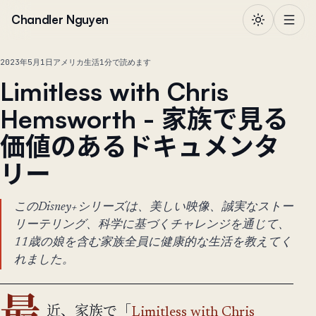
本文へ移動
Chandler Nguyen
2023年5月1日
アメリカ生活
1分で読めます
Limitless with Chris
Hemsworth - 家族で見る
価値のあるドキュメンタ
リー
このDisney+シリーズは、美しい映像、誠実なストー
リーテリング、科学に基づくチャレンジを通じて、
11歳の娘を含む家族全員に健康的な生活を教えてく
れました。
近、家族で「
Limitless with Chris