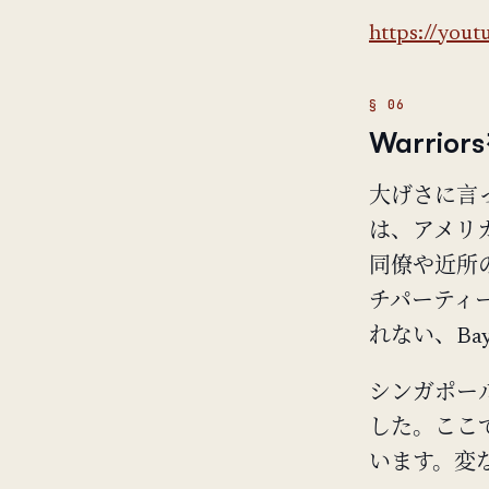
https://you
Warr
大げさに言っ
は、アメリ
同僚や近所
チパーティ
れない、Ba
シンガポー
した。ここ
います。変