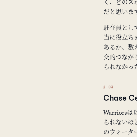
く、どのス
だと思いま
駐在員とし
当に役立ち
あるか、数
交的つなが
られなかっ
Chase 
Warriors
られないほどう
のウォータ