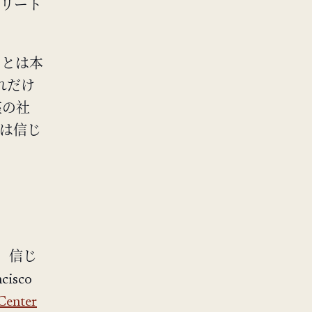
スリート
ことは本
れだけ
座の社
は信じ
た。信じ
sco
Center