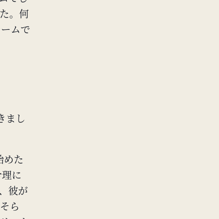
ました。何
チームで
築きまし
が見始めた
合理に
今、彼が
おそら