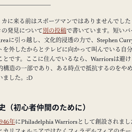
リカに来る前はスポーツマンではありませんでした 
きの発見について
別の投稿
で書いています。短いバ
Areaに引っ越し、文化的浸透の力で、Stephen Cur
トを外したからとテレビに向かって叫んでいる自
とです。ここに住んでいるなら、Warriorsは避
的構造の一部であり、ある時点で抵抗するのをや
いました。:D
史（初心者仲間のために）
946年
にPhiladelphia Warriorsとして創設されまし
とカリフォルニアではなくフィラデルフィアのチー