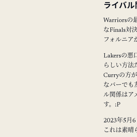
ライバル
Warriors
なFinals
フォルニア
Lakers
らしい方法だ
Curryの方
なバーでも
ル関係はア
す。:P
2023年5月
これは素晴