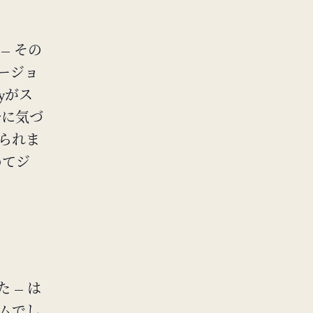
— その
ージョ
ryがス
分に気づ
けられま
めてジ
た — は
ムでし