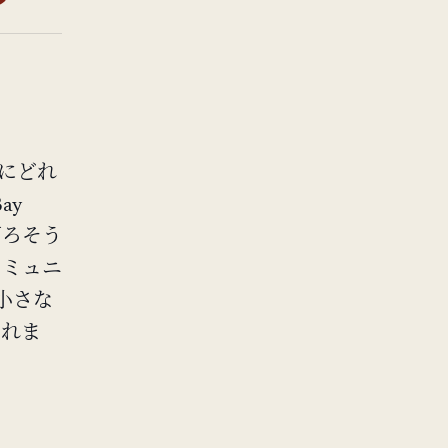
ィにどれ
ay
下ろそう
コミュニ
小さな
くれま