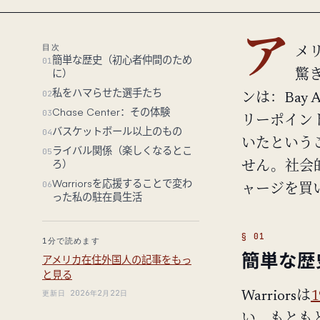
ア
目次
メ
簡単な歴史（初心者仲間のため
01
に）
驚
私をハマらせた選手たち
02
ンは：Bay 
Chase Center：その体験
03
リーポイン
バスケットボール以上のもの
04
いたというこ
ライバル関係（楽しくなるとこ
05
ろ）
せん。社会
Warriorsを応援することで変わ
06
ャージを買
った私の駐在員生活
1分で読めます
簡単な歴
アメリカ在住外国人の記事をもっ
と見る
更新日 2026年2月22日
Warriorsは
1
い、もとも