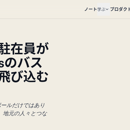
ノート
プロダク
学ぶ
駐在員が
orsのバス
飛び込む
ケットボールだけではあり
し、地元の人々とつな