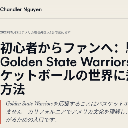
本文へ移動
Chandler Nguyen
2023年5月2日
アメリカ在住外国人
1分で読めます
初心者からファンへ：
Golden State Warri
ケットボールの世界に
方法
Golden State Warriorsを応援することはバス
ません — カリフォルニアでアメリカ文化を理解
がるための入口です。