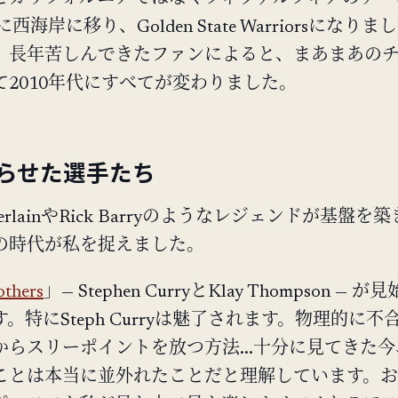
に西海岸に移り、Golden State Warriorsになり
、長年苦しんできたファンによると、まあまあの
て2010年代にすべてが変わりました。
らせた選手たち
amberlainやRick Barryのようなレジェンドが基盤を
の時代が私を捉えました。
others
」— Stephen CurryとKlay Thompson — 
。特にSteph Curryは魅了されます。物理的に不
からスリーポイントを放つ方法...十分に見てきた
ことは本当に並外れたことだと理解しています。