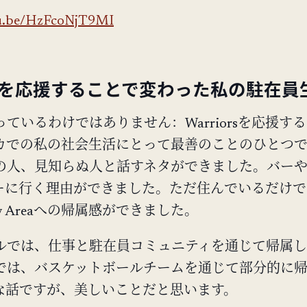
tu.be/HzFcoNjT9MI
iorsを応援することで変わった私の駐在員
ているわけではありません：Warriorsを応援す
カでの私の社会生活にとって最善のことのひとつ
の人、見知らぬ人と話すネタができました。バー
ーに行く理由ができました。ただ住んでいるだけで
y Areaへの帰属感ができました。
ルでは、仕事と駐在員コミュニティを通じて帰属
では、バスケットボールチームを通じて部分的に
な話ですが、美しいことだと思います。