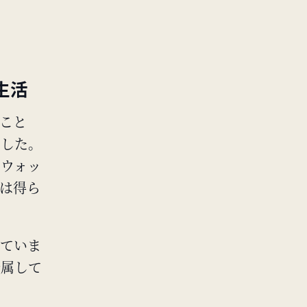
生活
ること
でした。
やウォッ
は得ら
していま
帰属して