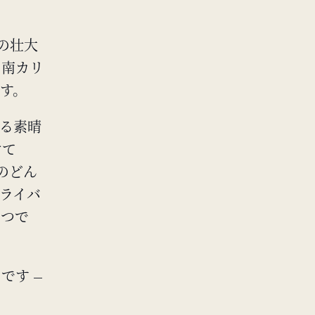
年代の壮大
アと南カリ
す。
なる素晴
けて
oのどん
ライバ
とつで
らです —