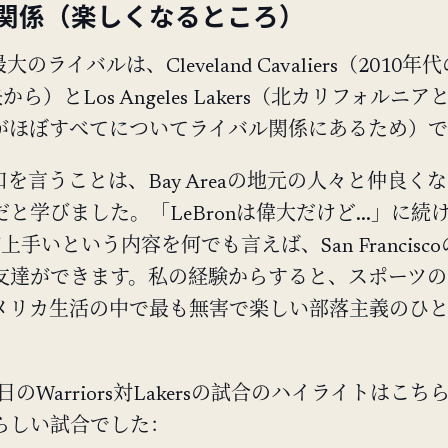
関係（楽しくなるところ）
の最大のライバルは、Cleveland Cavaliers（2010
対決から）とLos Angeles Lakers（北カリフォルニ
がほぼすべてについてライバル関係にあるため）で
の悪口を言うことは、Bay Areaの地元の人々と仲良く
と学びました。「LeBronは偉大だけど...」に続
が上手いという内容を何でも言えば、San Francisc
友達ができます。私の経験からすると、スポーツの
メリカ生活の中で最も無害で楽しい部落主義のひ
6日のWarriors対Lakersの試合のハイライトはこち
らしい試合でした：