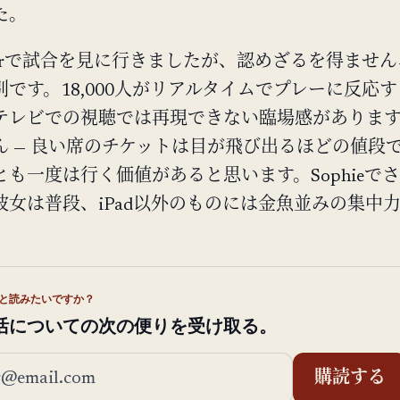
た。
Centerで試合を見に行きましたが、認めざるを得ませ
です。18,000人がリアルタイムでプレーに反応
テレビでの視聴では再現できない臨場感がありま
ん — 良い席のチケットは目が飛び出るほどの値段
も一度は行く価値があると思います。Sophieで
彼女は普段、iPad以外のものには金魚並みの集中
。
と読みたいですか？
活についての次の便りを受け取る。
ルアドレス
購読する