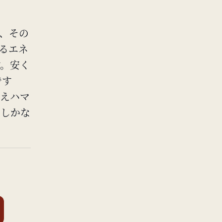
ん、その
するエネ
す。安く
です
さえハマ
力しかな