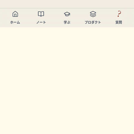
?
ホーム
ノート
学ぶ
プロダクト
質問
Chandler Nguyen
AIビルダー、生涯学習者、プロダクトクリエイター。学び
と創造を支援するツールを開発しています。
ページ