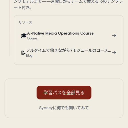
ングモデルまで——月曜日からチームで使える16のテンプレ
ート付き。
リソース
AI-Native Media Operations Course
🎓
Course
フルタイムで働きながら7モジュールのコースを一人で作った方法
📝
Blog
学習パスを全部見る
Sydneyに何でも聞いてみて