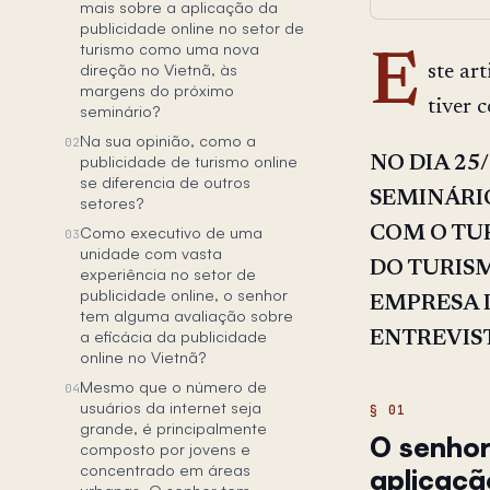
mais sobre a aplicação da
publicidade online no setor de
turismo como uma nova
E
direção no Vietnã, às
ste ar
margens do próximo
tiver 
seminário?
Na sua opinião, como a
02
publicidade de turismo online
NO DIA 25
se diferencia de outros
SEMINÁRIO
setores?
Como executivo de uma
COM O TUR
03
unidade com vasta
DO TURISM
experiência no setor de
publicidade online, o senhor
EMPRESA 
tem alguma avaliação sobre
a eficácia da publicidade
ENTREVIS
online no Vietnã?
Mesmo que o número de
04
usuários da internet seja
grande, é principalmente
O senhor
composto por jovens e
concentrado em áreas
aplicaçã
urbanas. O senhor tem