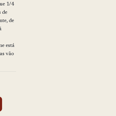
que 1/4
s de
te, de
ã
ne está
sas vão