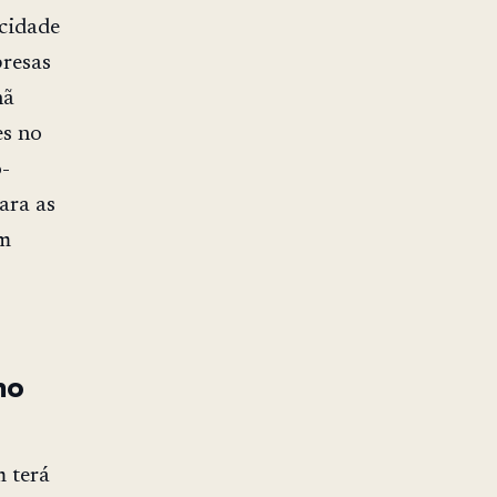
cidade
presas
nã
es no
-
ara as
em
mo
 terá