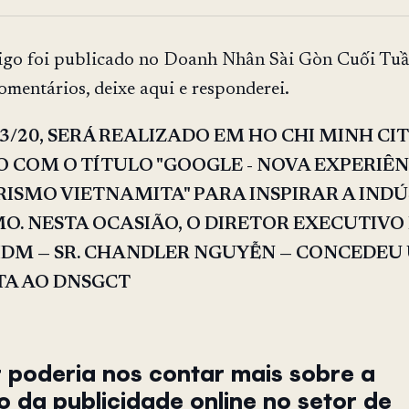
tigo foi publicado no Doanh Nhân Sài Gòn Cuối Tuầ
comentários, deixe aqui e responderei.
/3/20, SERÁ REALIZADO EM HO CHI MINH CI
 COM O TÍTULO "GOOGLE - NOVA EXPERIÊN
ISMO VIETNAMITA" PARA INSPIRAR A INDÚ
O. NESTA OCASIÃO, O DIRETOR EXECUTIVO
IDM — SR. CHANDLER NGUYỄN — CONCEDEU
TA AO DNSGCT
 poderia nos contar mais sobre a
o da publicidade online no setor de