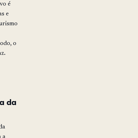
lvo é
as e
turismo
todo, o
z.
ia da
da
m a