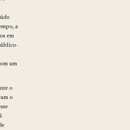
eúdo
empo, a
tos em
úblico-
 com um
nte o
ram o
esse
á
de