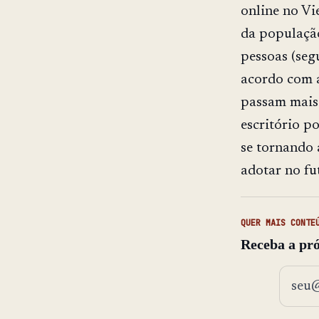
online no Vi
da população
pessoas (se
acordo com a
passam mais 
escritório p
se tornando 
adotar no fu
QUER MAIS CONTE
Receba a pró
Endere