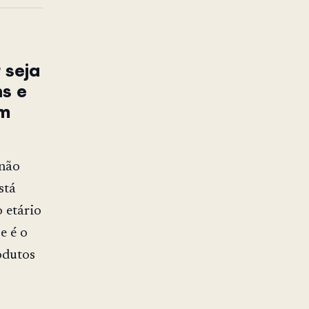
 seja
ns e
em
 não
stá
 etário
e é o
odutos