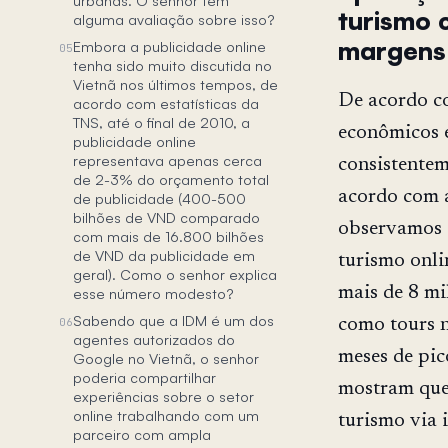
turismo 
alguma avaliação sobre isso?
margens 
Embora a publicidade online
05
tenha sido muito discutida no
Vietnã nos últimos tempos, de
De acordo co
acordo com estatísticas da
TNS, até o final de 2010, a
econômicos e
publicidade online
representava apenas cerca
consistentem
de 2-3% do orçamento total
acordo com a
de publicidade (400-500
bilhões de VND comparado
observamos 
com mais de 16.800 bilhões
de VND da publicidade em
turismo onli
geral). Como o senhor explica
mais de 8 mi
esse número modesto?
Sabendo que a IDM é um dos
06
como tours n
agentes autorizados do
meses de pic
Google no Vietnã, o senhor
poderia compartilhar
mostram que
experiências sobre o setor
online trabalhando com um
turismo via 
parceiro com ampla