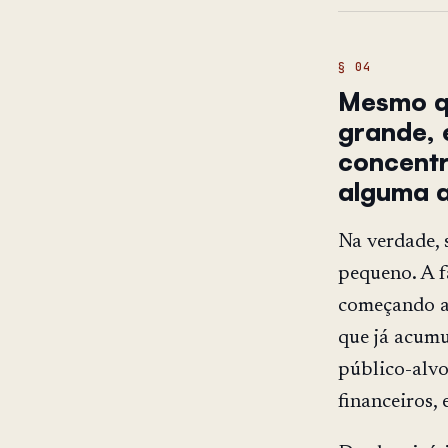
Mesmo qu
grande, 
concentr
alguma a
Na verdade, 
pequeno. A f
começando a 
que já acumu
público-alvo
financeiros, 