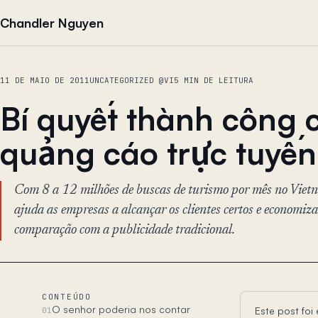
Pular para o conteúdo
Chandler Nguyen
11 DE MAIO DE 2011
UNCATEGORIZED @VI
5 MIN DE LEITURA
Bí quyết thành công 
quảng cáo trực tuyến
Com 8 a 12 milhões de buscas de turismo por mês no Vietnã
ajuda as empresas a alcançar os clientes certos e economi
comparação com a publicidade tradicional.
CONTEÚDO
O senhor poderia nos contar
Este post fo
01