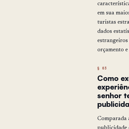
característic
em sua maiori
turistas est
dados estatís
estrangeiros
orçamento e 
Como ex
experiên
senhor t
publicid
Comparada a 
publicidade 