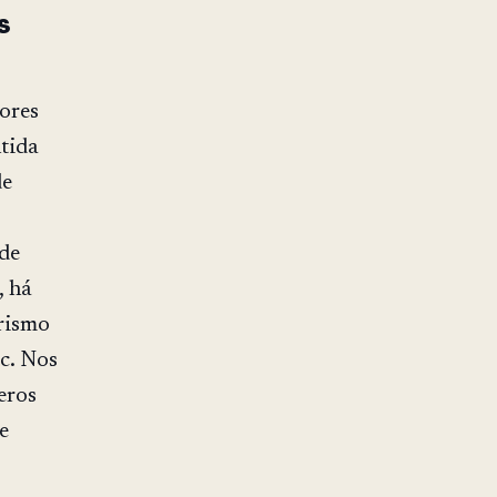
s
tores
tida
de
de
, há
rismo
tc. Nos
eros
e