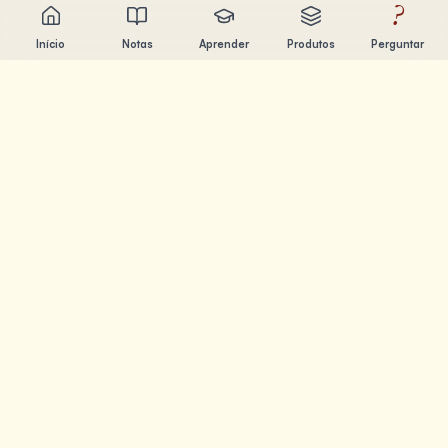
?
Início
Notas
Aprender
Produtos
Perguntar
Chandler Nguyen
Engenheiro de IA, aprendiz ao longo da vida e criador de
produtos. Construindo ferramentas que ajudam as
pessoas a aprender e criar.
PÁGINAS
Notas
Aprender