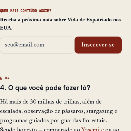
QUER MAIS CONTEÚDO ASSIM?
Receba a próxima nota sobre Vida de Expatriado nos
EUA.
Endereço de email
Inscrever-se
4. O que você pode fazer lá?
Há mais de 30 milhas de trilhas, além de
escalada, observação de pássaros, stargazing e
programas guiados por guardas florestais.
Sendo honesto — comparado ao
Yosemite
ou ao