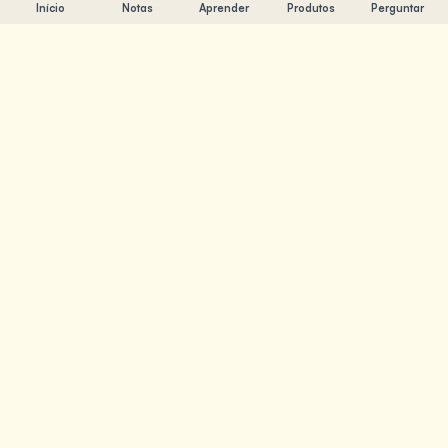
Início
Notas
Aprender
Produtos
Perguntar
Chandler Nguyen
Engenheiro de IA, aprendiz ao longo da vida e criador de
produtos. Construindo ferramentas que ajudam as
pessoas a aprender e criar.
PÁGINAS
Notas
Aprender