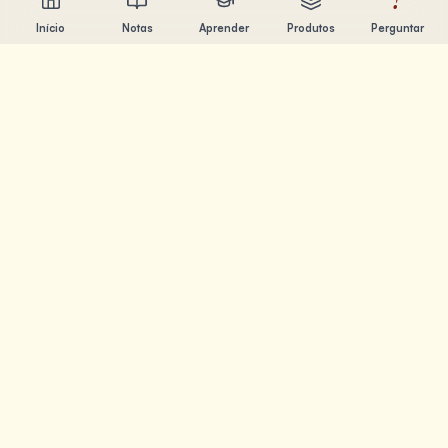
?
Início
Notas
Aprender
Produtos
Perguntar
Chandler Nguyen
Engenheiro de IA, aprendiz ao longo da vida e criador de
produtos. Construindo ferramentas que ajudam as
pessoas a aprender e criar.
PÁGINAS
Notas
Aprender