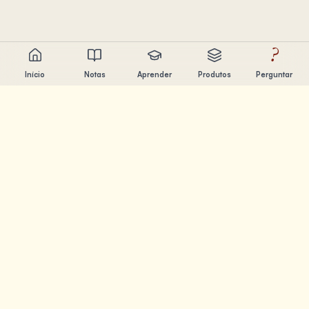
?
Início
Notas
Aprender
Produtos
Perguntar
Chandler Nguyen
Engenheiro de IA, aprendiz ao longo da vida e criador de
produtos. Construindo ferramentas que ajudam as
pessoas a aprender e criar.
PÁGINAS