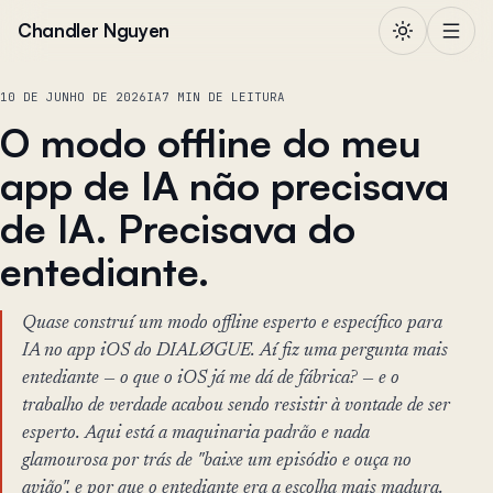
Pular para o conteúdo
Chandler Nguyen
10 DE JUNHO DE 2026
IA
7 MIN DE LEITURA
O modo offline do meu
app de IA não precisava
de IA. Precisava do
entediante.
Quase construí um modo offline esperto e específico para
IA no app iOS do DIALØGUE. Aí fiz uma pergunta mais
entediante — o que o iOS já me dá de fábrica? — e o
trabalho de verdade acabou sendo resistir à vontade de ser
esperto. Aqui está a maquinaria padrão e nada
glamourosa por trás de "baixe um episódio e ouça no
avião", e por que o entediante era a escolha mais madura.