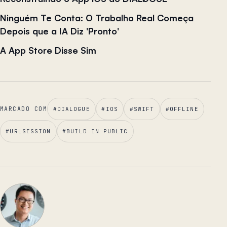
Ninguém Te Conta: O Trabalho Real Começa
Depois que a IA Diz 'Pronto'
A App Store Disse Sim
MARCADO COM
#
DIALOGUE
#
IOS
#
SWIFT
#
OFFLINE
#
URLSESSION
#
BUILD IN PUBLIC