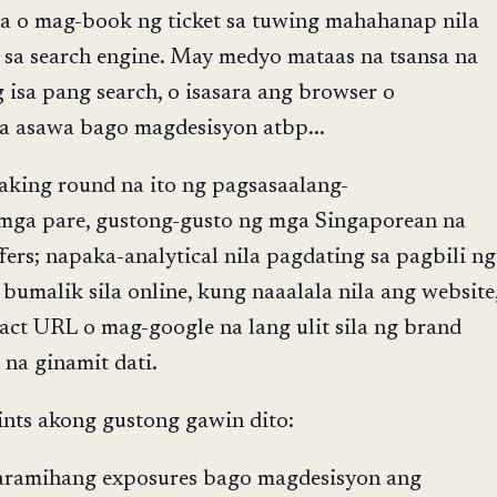
ila o mag-book ng ticket sa tuwing mahahanap nila
 sa search engine. May medyo mataas na tsansa na
 isa pang search, o isasara ang browser o
 asawa bago magdesisyon atbp...
king round na ito ng pagsasaalang-
mga pare, gustong-gusto ng mga Singaporean na
ers; napaka-analytical nila pagdating sa pagbili ng
 bumalik sila online, kung naaalala nila ang website
xact URL o mag-google na lang ulit sila ng brand
na ginamit dati.
ints akong gustong gawin dito:
aramihang exposures bago magdesisyon ang