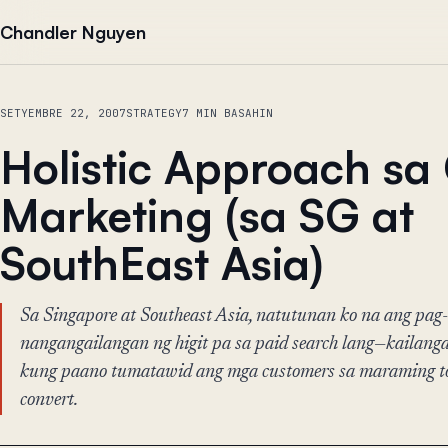
Lumaktaw sa nilalaman
Chandler Nguyen
SETYEMBRE 22, 2007
STRATEGY
7 MIN BASAHIN
Holistic Approach sa
Marketing (sa SG at
SouthEast Asia)
Sa Singapore at Southeast Asia, natutunan ko na ang pag-h
nangangailangan ng higit pa sa paid search lang—kailanga
kung paano tumatawid ang mga customers sa maraming t
convert.