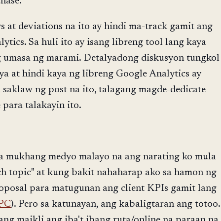
hase.
 at deviations na ito ay hindi ma-track gamit ang
ytics. Sa huli ito ay isang libreng tool lang kaya
g umasa ng marami. Detalyadong diskusyon tungkol
ya at hindi kaya ng libreng Google Analytics ay
 saklaw ng post na ito, talagang magde-dedicate
 para talakayin ito.
na mukhang medyo malayo na ang narating ko mula
ach topic" at kung bakit nahaharap ako sa hamon ng
oposal para matugunan ang client KPIs gamit lang
PC
). Pero sa katunayan, ang kabaligtaran ang totoo.
ang maikli ang iba't ibang ruta/online na paraan na