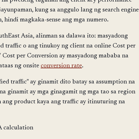
 Gayunpaman, kung sa anggulo lang ng search engine
n, hindi magkaka-sense ang mga numero.
uthEast Asia, alinman sa dalawa ito: masyadong
d traffic o ang tinukoy ng client na online Cost per
 / Cost per Conversion ay masyadong mababa na
taas ng onsite
conversion rate
.
fied traffic" ay ginamit dito batay sa assumption na
a ginamit ay mga ginagamit ng mga tao sa region
 ang product kaya ang traffic ay itinuturing na
calculation