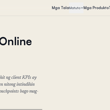
Mga Tala
Mga Produkto
Matuto
 Online
it ng client KPIs ay
n nitong intindihin
ouchpoints bago mag-