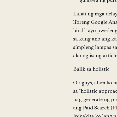
gumawa ng purc
Lahat ng mga delays
libreng Google Anal
hindi tayo pweden
sa kung ano ang ka
simpleng lampas sa
ako ng isang article
Balik sa holistic
Ok guys, alam ko 
sa "holistic appro
pag-generate ng pr
ang Paid Search (
P
Ipinakita ko lang n