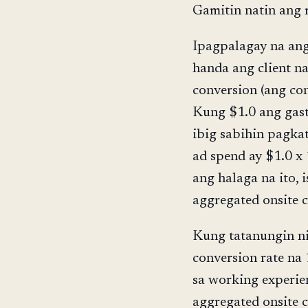
Gamitin natin ang 
Ipagpalagay na ang
handa ang client 
conversion (ang con
Kung $1.0 ang gast
ibig sabihin pagkat
ad spend ay $1.0 x
ang halaga na ito, 
aggregated onsite 
Kung tatanungin ni
conversion rate na
sa working experie
aggregated onsite 