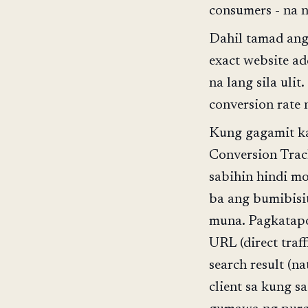
consumers - na 
Dahil tamad ang
exact website a
na lang sila uli
conversion rate
Kung gagamit ka
Conversion Track
sabihin hindi m
ba ang bumibisit
muna. Pagkatapo
URL (direct traf
search result (n
client sa kung s