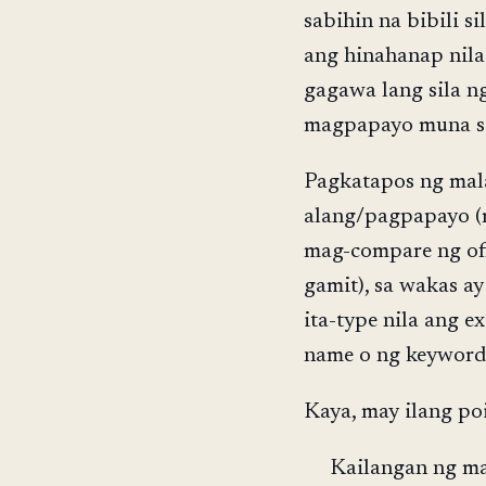
sabihin na bibili s
ang hinahanap nila
gagawa lang sila ng
magpapayo muna sa
Pagkatapos ng mala
alang/pagpapayo (
mag-compare ng off
gamit), sa wakas ay
ita-type nila ang e
name o ng keyword 
Kaya, may ilang po
Kailangan ng m