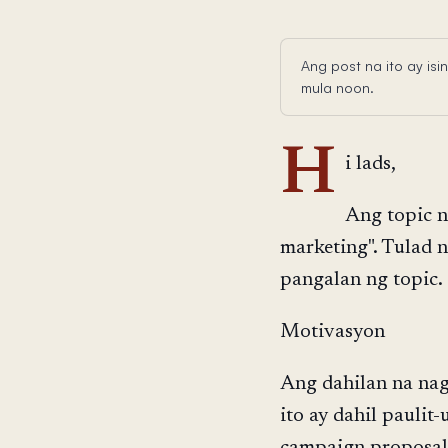
Ang post na ito ay i
mula noon.
H
i lads,
Ang topic n
marketing". Tulad n
pangalan ng topic.
Motivasyon
Ang dahilan na nag
ito ay dahil pauli
campaign proposal