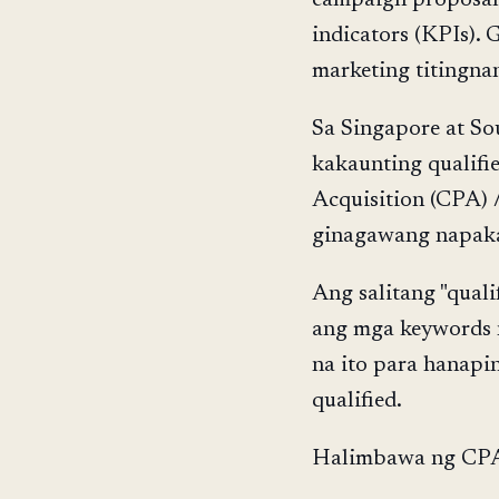
indicators (KPIs).
marketing titingna
Sa Singapore at So
kakaunting qualifie
Acquisition (CPA)
ginagawang napaka
Ang salitang "quali
ang mga keywords n
na ito para hanapin
qualified.
Halimbawa ng CPA 