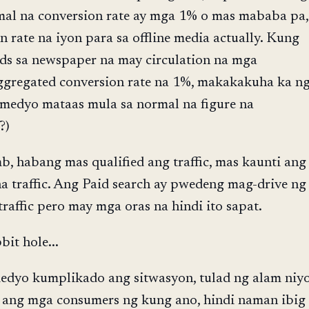
al na conversion rate ay mga 1% o mas mababa pa,
 rate na iyon para sa offline media actually. Kung
ds sa newspaper na may circulation na mga
ggregated conversion rate na 1%, makakakuha ka n
(medyo mataas mula sa normal na figure na
?)
b, habang mas qualified ang traffic, mas kaunti ang
na traffic. Ang Paid search ay pwedeng mag-drive ng
raffic pero may mga oras na hindi ito sapat.
it hole...
edyo kumplikado ang sitwasyon, tulad ng alam niy
ang mga consumers ng kung ano, hindi naman ibig