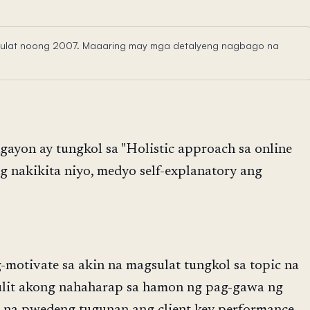
sinulat noong 2007. Maaaring may mga detalyeng nagbago na
gayon ay tungkol sa "Holistic approach sa online
g nakikita niyo, medyo self-explanatory ang
-motivate sa akin na magsulat tungkol sa topic na
t-ulit akong nahaharap sa hamon ng pag-gawa ng
 na pwedeng tugunan ang client key performance