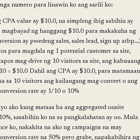
mga numero para linawin ko ang sarili ko:
 CPA value ay $10.0, na simpleng ibig sabihin ay
na magbayad ng hanggang $10.0 para makakuha ng
version ay pwedeng sales, sales lead, sign up atbp...
os para magdala ng 1 potential customer sa site,
apos mag-drive ng 10 visitors sa site, ang kabuuan
 10 = $10.0 Dahil ang CPA ay $10.0, para matamaan
isa sa 10 visitors ang kailangang mag-convert o ang
conversion rate ay 1/10 o 10%
yo ako kung mataas ba ang aggregated onsite
 10%, sasabihin ko na sa pangkalahatan ay oo. Mula
nce ko, nakakita na ako ng campaigns na may
conversion rate na 50% pero grabe, napakabihira ng