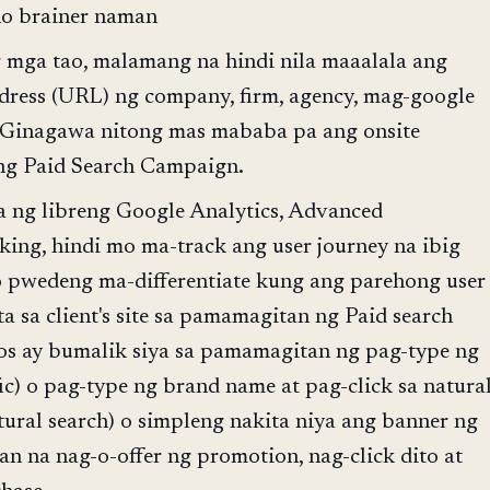
no brainer naman
 mga tao, malamang na hindi nila maaalala ang
ddress (URL) ng company, firm, agency, mag-google
t. Ginagawa nitong mas mababa pa ang onsite
 ng Paid Search Campaign.
 ng libreng Google Analytics, Advanced
ing, hindi mo ma-track ang user journey na ibig
o pwedeng ma-differentiate kung ang parehong user
a sa client's site sa pamamagitan ng Paid search
s ay bumalik siya sa pamamagitan ng pag-type ng
fic) o pag-type ng brand name at pag-click sa natura
atural search) o simpleng nakita niya ang banner ng
aan na nag-o-offer ng promotion, nag-click dito at