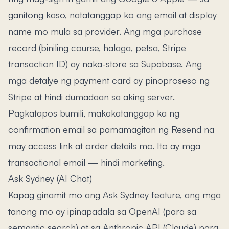
ganitong kaso, natatanggap ko ang email at display
name mo mula sa provider. Ang mga purchase
record (biniling course, halaga, petsa, Stripe
transaction ID) ay naka-store sa Supabase. Ang
mga detalye ng payment card ay pinoproseso ng
Stripe at hindi dumadaan sa aking server.
Pagkatapos bumili, makakatanggap ka ng
confirmation email sa pamamagitan ng Resend na
may access link at order details mo. Ito ay mga
transactional email — hindi marketing.
Ask Sydney (AI Chat)
Kapag ginamit mo ang Ask Sydney feature, ang mga
tanong mo ay ipinapadala sa OpenAI (para sa
semantic search) at sa Anthropic API (Claude) para