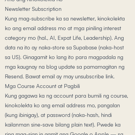
Newsletter Subscription
Kung mag-subscribe ka sa newsletter, kinokolekta
ko ang email address mo at mga piniling interest
category mo (hal., AI, Expat Life, Leadership). Ang
data na ito ay naka-store sa Supabase (naka-host
sa US). Ginagamit ko lang ito para magpadala ng
mga kaugnay na blog update sa pamamagitan ng
Resend. Bawat email ay may unsubscribe link.
Mga Course Account at Pagbili
Kung gagawa ka ng account para bumili ng course,
kinokolekta ko ang email address mo, pangalan
(kung ibinigay), at password (naka-hash, hindi
kailanman sine-save bilang plain text). Pwede ka
ring mag-sign in gamit ang Google o Apple — sa