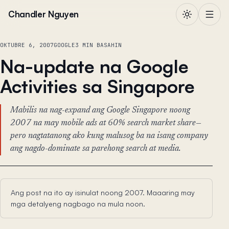
Lumaktaw sa nilalaman
Chandler Nguyen
OKTUBRE 6, 2007
GOOGLE
3 MIN BASAHIN
Na-update na Google
Activities sa Singapore
Mabilis na nag-expand ang Google Singapore noong
2007 na may mobile ads at 60% search market share—
pero nagtatanong ako kung malusog ba na isang company
ang nagdo-dominate sa parehong search at media.
Ang post na ito ay isinulat noong 2007. Maaaring may
mga detalyeng nagbago na mula noon.