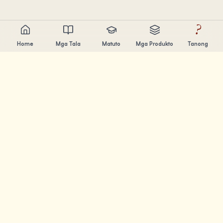
?
Home
Mga Tala
Matuto
Mga Produkto
Tanong
Chandler Nguyen
AI builder, lifelong learner, at product creator. Gumagawa
ng tools na tumutulong sa mga tao matuto at lumikha.
MGA PAHINA
Mga Tala