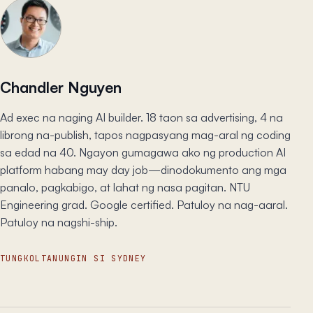
Chandler Nguyen
Ad exec na naging AI builder. 18 taon sa advertising, 4 na
librong na-publish, tapos nagpasyang mag-aral ng coding
sa edad na 40. Ngayon gumagawa ako ng production AI
platform habang may day job—dinodokumento ang mga
panalo, pagkabigo, at lahat ng nasa pagitan. NTU
Engineering grad. Google certified. Patuloy na nag-aaral.
Patuloy na nagshi-ship.
TUNGKOL
TANUNGIN SI SYDNEY