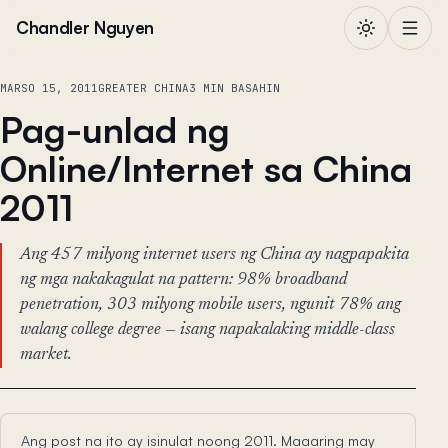
Lumaktaw sa nilalaman
Chandler Nguyen
MARSO 15, 2011
GREATER CHINA
3 MIN BASAHIN
Pag-unlad ng
Online/Internet sa China
2011
Ang 457 milyong internet users ng China ay nagpapakita
ng mga nakakagulat na pattern: 98% broadband
penetration, 303 milyong mobile users, ngunit 78% ang
walang college degree — isang napakalaking middle-class
market.
Ang post na ito ay isinulat noong 2011. Maaaring may