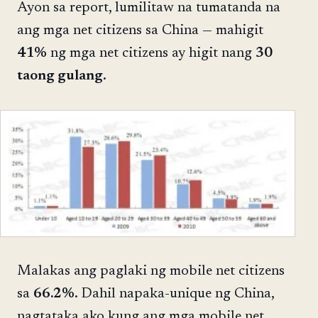
Ayon sa report, lumilitaw na tumatanda na
ang mga net citizens sa China — mahigit
41%
ng mga net citizens ay higit nang
30
taong gulang
.
Malakas ang paglaki ng mobile net citizens
sa
66.2%
. Dahil napaka-unique ng China,
nagtataka ako kung ang mga mobile net