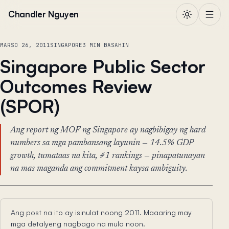
Lumaktaw sa nilalaman
Chandler Nguyen
MARSO 26, 2011
SINGAPORE
3 MIN BASAHIN
Singapore Public Sector
Outcomes Review
(SPOR)
Ang report ng MOF ng Singapore ay nagbibigay ng hard
numbers sa mga pambansang layunin — 14.5% GDP
growth, tumataas na kita, #1 rankings — pinapatunayan
na mas maganda ang commitment kaysa ambiguity.
Ang post na ito ay isinulat noong 2011. Maaaring may
mga detalyeng nagbago na mula noon.