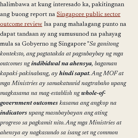
halimbawa at kung interesado ka, pakitingnan
ang buong report na
Singapore public sector
outcome review
Isa pang mahalagang punto na
dapat tandaan ay ang sumusunod na pahayag
mula sa Gobyerno ng Singapore "
Sa ganitong
konteksto, ang pagtatakda at pagsubaybay ng mga
outcomes ng
indibidwal na ahensya
, bagaman
kapaki-pakinabang, ay
hindi sapat
. Ang MOF at
mga Ministries ay samakatuwid nagtrabaho upang
magkasama na mag-establish ng
whole-of-
government outcomes
kasama ang angkop na
indicators
upang masubaybayan ang ating
progreso sa pagkamit nito. Ang mga Ministries at
ahensya ay nagkasundo sa isang set ng common