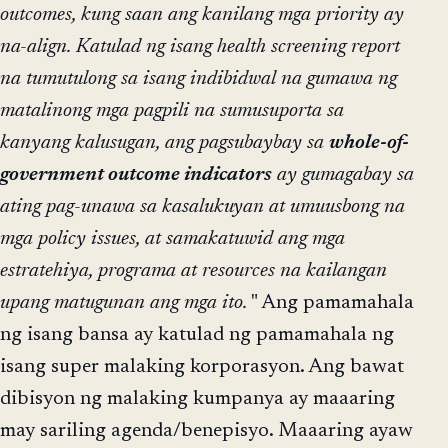
outcomes, kung saan ang kanilang mga priority ay
na-align.
Katulad ng isang health screening report
na tumutulong sa isang indibidwal na gumawa ng
matalinong mga pagpili na sumusuporta sa
kanyang kalusugan, ang pagsubaybay sa
whole-of-
government outcome indicators
ay gumagabay sa
ating pag-unawa sa kasalukuyan at umuusbong na
mga policy issues, at samakatuwid ang mga
estratehiya, programa at resources na kailangan
upang matugunan ang mga ito.
" Ang pamamahala
ng isang bansa ay katulad ng pamamahala ng
isang super malaking korporasyon. Ang bawat
dibisyon ng malaking kumpanya ay maaaring
may sariling agenda/benepisyo. Maaaring ayaw