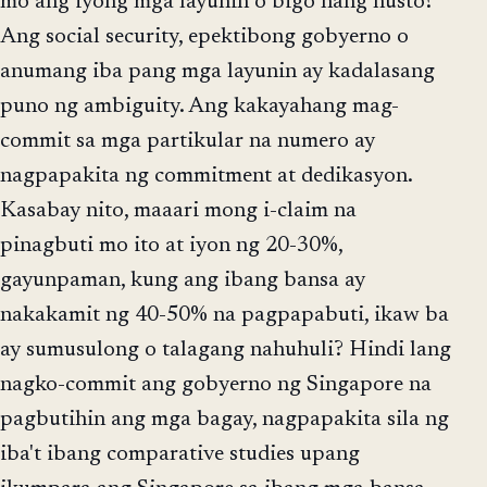
mo ang iyong mga layunin o bigo nang husto?
Ang social security, epektibong gobyerno o
anumang iba pang mga layunin ay kadalasang
puno ng ambiguity. Ang kakayahang mag-
commit sa mga partikular na numero ay
nagpapakita ng commitment at dedikasyon.
Kasabay nito, maaari mong i-claim na
pinagbuti mo ito at iyon ng 20-30%,
gayunpaman, kung ang ibang bansa ay
nakakamit ng 40-50% na pagpapabuti, ikaw ba
ay sumusulong o talagang nahuhuli? Hindi lang
nagko-commit ang gobyerno ng Singapore na
pagbutihin ang mga bagay, nagpapakita sila ng
iba't ibang comparative studies upang