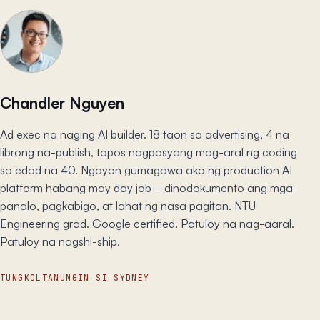
Chandler Nguyen
Ad exec na naging AI builder. 18 taon sa advertising, 4 na
librong na-publish, tapos nagpasyang mag-aral ng coding
sa edad na 40. Ngayon gumagawa ako ng production AI
platform habang may day job—dinodokumento ang mga
panalo, pagkabigo, at lahat ng nasa pagitan. NTU
Engineering grad. Google certified. Patuloy na nag-aaral.
Patuloy na nagshi-ship.
TUNGKOL
TANUNGIN SI SYDNEY