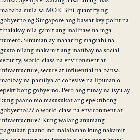
bansa. Syempre, walang aasahan ng mas
mababa mula sa MOF. Bini-quantify ng
gobyerno ng Singapore ang bawat key point na
tinalakay nila gamit ang malinaw na mga
numero. Sinuman ay maaaring magsabi na
gusto nilang makamit ang matibay na social
security, world-class na environment at
infrastructure, secure at influential na bansa,
matibay na pamilya at cohesive na lipunan o
epektibong gobyerno. Pero ang tunay na isyu ay
kung paano mo masusukat ang epektibong
gobyerno??? o world-class na environment at
infrastructure? Kung walang anumang
pagsukat, paano mo malalaman kung nakamit