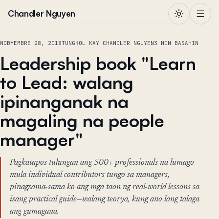
Lumaktaw sa nilalaman
Chandler Nguyen
NOBYEMBRE 28, 2018
TUNGKOL KAY CHANDLER NGUYEN
3 MIN BASAHIN
Leadership book "Learn
to Lead: walang
ipinanganak na
magaling na people
manager"
Pagkatapos tulungan ang 500+ professionals na lumago
mula individual contributors tungo sa managers,
pinagsama-sama ko ang mga taon ng real-world lessons sa
isang practical guide—walang teorya, kung ano lang talaga
ang gumagana.