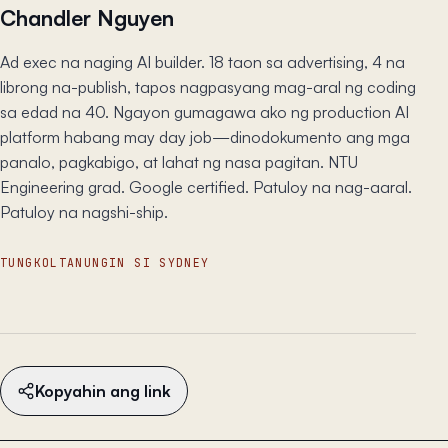
Chandler Nguyen
Ad exec na naging AI builder. 18 taon sa advertising, 4 na
librong na-publish, tapos nagpasyang mag-aral ng coding
sa edad na 40. Ngayon gumagawa ako ng production AI
platform habang may day job—dinodokumento ang mga
panalo, pagkabigo, at lahat ng nasa pagitan. NTU
Engineering grad. Google certified. Patuloy na nag-aaral.
Patuloy na nagshi-ship.
TUNGKOL
TANUNGIN SI SYDNEY
Kopyahin ang link