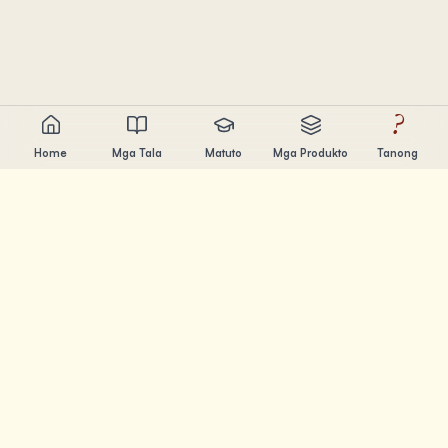
?
Home
Mga Tala
Matuto
Mga Produkto
Tanong
Chandler Nguyen
AI builder, lifelong learner, at product creator. Gumagawa
ng tools na tumutulong sa mga tao matuto at lumikha.
MGA PAHINA