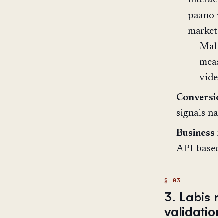
intera
paano 
market
Mal
meas
vide
Conversi
signals n
Business 
API-based 
3. Labis 
validatio