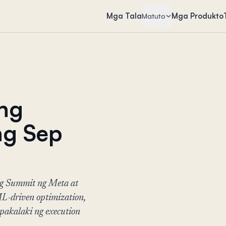
Mga Tala
Mga Produkto
Matuto
ng
ng Sep
g Summit ng Meta at
L-driven optimization,
apakalaki ng execution