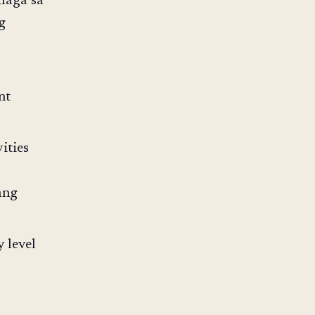
laga sa
g
nt
ities
ang
 level