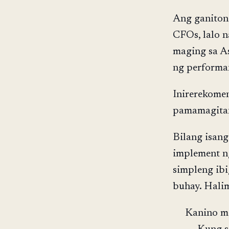
Ang ganiton
CFOs, lalo n
maging sa As
ng performan
Inirerekome
pamamagita
Bilang isang
implement n
simpleng ibi
buhay. Hali
Kanino mo