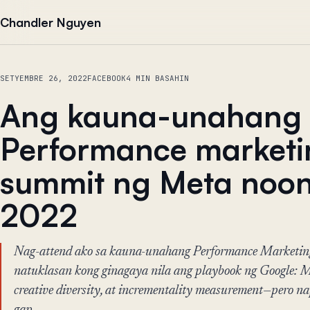
Lumaktaw sa nilalaman
Chandler Nguyen
SETYEMBRE 26, 2022
FACEBOOK
4 MIN BASAHIN
Ang kauna-unahang
Performance marketi
summit ng Meta noo
2022
Nag-attend ako sa kauna-unahang Performance Marketin
natuklasan kong ginagaya nila ang playbook ng Google: M
creative diversity, at incrementality measurement—pero n