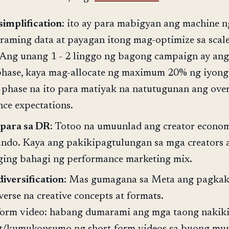
implification
: ito ay para mabigyan ang machine n
aming data at payagan itong mag-optimize sa scale
. Ang unang 1 - 2 linggo ng bagong campaign ay ang
phase, kaya mag-allocate ng maximum 20% ng iyong
 phase na ito para matiyak na natutugunan ang over
ce expectations.
 para sa DR
: Totoo na umuunlad ang creator econo
do. Kaya ang pakikipagtulungan sa mga creators 
ing bahagi ng performance marketing mix.
diversification
: Mas gumagana sa Meta ang pagka
verse na creative concepts at formats.
form video: habang dumarami ang mga taong nakik