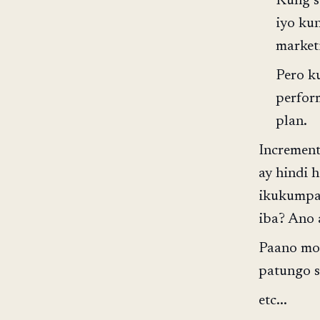
Kung s
iyo ku
market
Pero k
perfor
plan.
Increment
ay hindi 
ikukumpar
iba? Ano 
Paano mo 
patungo sa
etc...