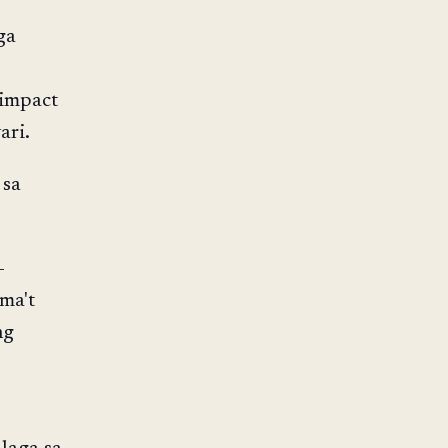
ga
 impact
ari.
 sa
-
ma't
ng