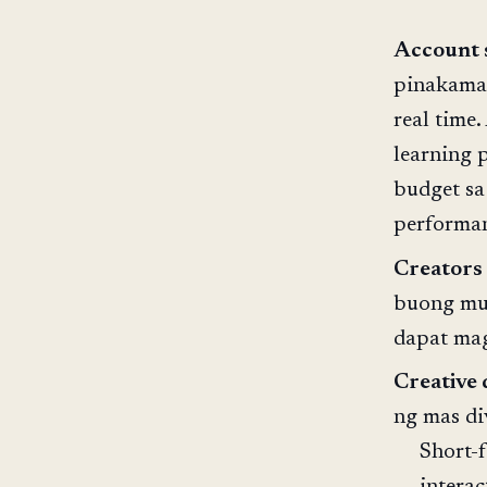
Account s
pinakamar
real time
learning 
budget sa
performan
Creators
buong mun
dapat mag
Creative 
ng mas di
Short-