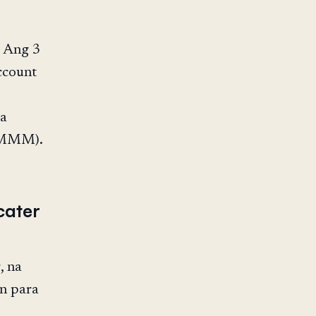
. Ang 3
ccount
sa
g MMM).
cater
, na
n para