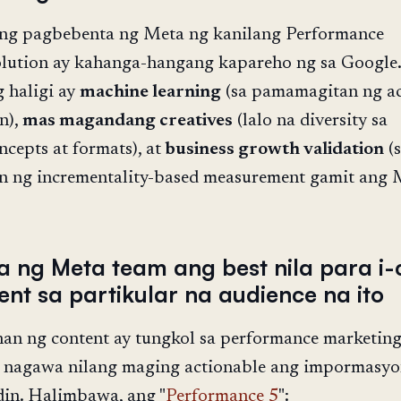
ng pagbebenta ng Meta ng kanilang Performance
olution ay kahanga-hangang kapareho ng sa Google
 haligi ay
machine learning
(sa pamamagitan ng a
n),
mas magandang creatives
(lalo na diversity sa
cepts at formats), at
business growth validation
(
 ng incrementality-based measurement gamit an
a ng Meta team ang best nila para i-
ent sa partikular na audience na ito
an ng content ay tungkol sa performance marketing
 nagawa nilang maging actionable ang impormasyo
din. Halimbawa, ang "
Performance 5
":