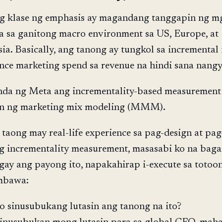
g klase ng emphasis ay magandang tanggapin ng m
a sa ganitong macro environment sa US, Europe, at
ia. Basically, ang tanong ay tungkol sa incremental
ce marketing spend sa revenue na hindi sana nangy
nda ng Meta ang incrementality-based measurement
n ng marketing mix modeling (MMM).
 taong may real-life experience sa pag-design at pag
g incrementality measurement, masasabi ko na baga
gay ang payong ito, napakahirap i-execute sa totoo
mbawa:
 sinusubukang lutasin ang tanong na ito?