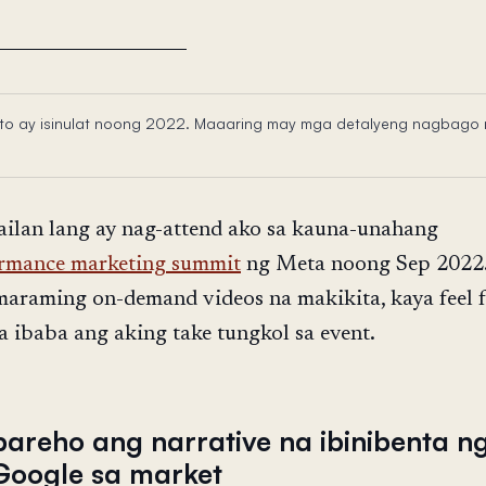
ito ay isinulat noong 2022. Maaaring may mga detalyeng nagbago
ilan lang ay nag-attend ako sa kauna-unahang
rmance marketing summit
ng Meta noong Sep 2022.
maraming on-demand videos na makikita, kaya feel f
a ibaba ang aking take tungkol sa event.
pareho ang narrative na ibinibenta n
Google sa market