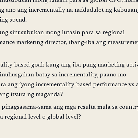
inusubukan mong lutasin para sa global CFO, maha
ng ano ang incrementally na naidudulot ng kabuuan
ing spend.
ung sinusubukan mong lutasin para sa regional
mance marketing director, ibang-iba ang measureme
ality-based goal: kung ang iba pang marketing activ
hinuhusgahan batay sa incrementality, paano mo
a ang iyong incrementality-based performance vs 
ang itsura ng maganda?
pinagsasama-sama ang mga resulta mula sa country
 regional level o global level?