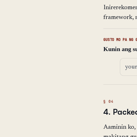
Inirerekome
framework, 
GUSTO MO PA NG 
Kunin ang su
Email 
4. Packe
Aaminin ko, 