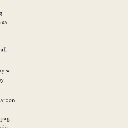
g
 sa
all
my sa
ay
karoon
ipag-