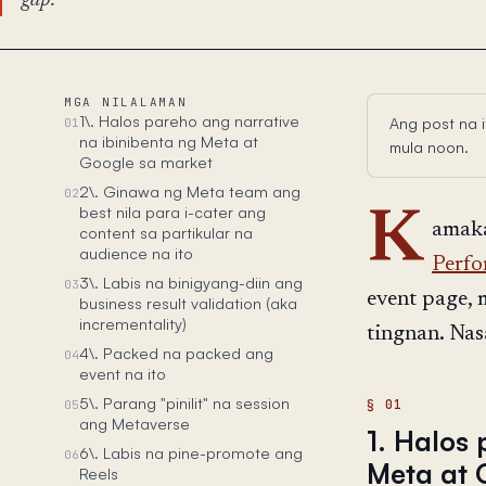
gap.
MGA NILALAMAN
1\. Halos pareho ang narrative
Ang post na 
01
na ibinibenta ng Meta at
mula noon.
Google sa market
2\. Ginawa ng Meta team ang
02
best nila para i-cater ang
K
amaka
content sa partikular na
audience na ito
Perfo
3\. Labis na binigyang-diin ang
03
event page, 
business result validation (aka
incrementality)
tingnan. Nas
4\. Packed na packed ang
04
event na ito
5\. Parang "pinilit" na session
05
ang Metaverse
1. Halos 
6\. Labis na pine-promote ang
06
Meta at 
Reels