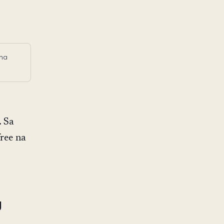
 na
 Sa
ree na
g