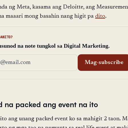
nda ng Meta, kasama ang Deloitte, ang Measuremen
na maaari mong basahin nang higit pa
dito
.
GANITO?
sunod na note tungkol sa Digital Marketing.
address
Mag-subscribe
d na packed ang event na ito
ito ang unang packed event ko sa mahigit 2 taon. 