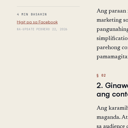
Ang paraan 
4 MIN BASAHIN
marketing s
Higit pa sa Facebook
pangunahing
NA-UPDATE PEBRERO 22, 2026
simplificatio
parehong con
pamamagitan
2. Ginaw
ang cont
Ang karamih
maganda. At
sa audience 