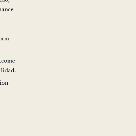
ndo,
mance
form
utcome
lidad.
sion