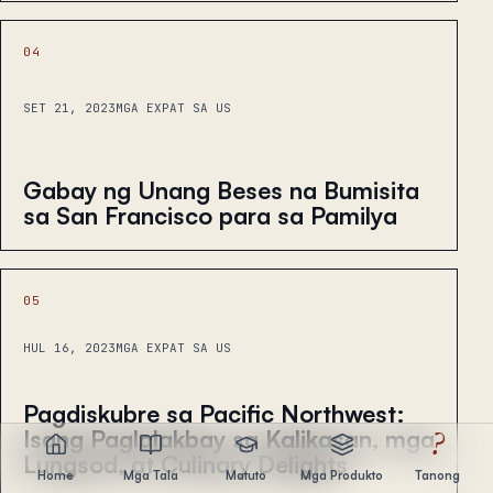
04
SET 21, 2023
MGA EXPAT SA US
Gabay ng Unang Beses na Bumisita
sa San Francisco para sa Pamilya
05
HUL 16, 2023
MGA EXPAT SA US
Pagdiskubre sa Pacific Northwest:
Isang Paglalakbay sa Kalikasan, mga
?
Lungsod, at Culinary Delights
Home
Mga Tala
Matuto
Mga Produkto
Tanong