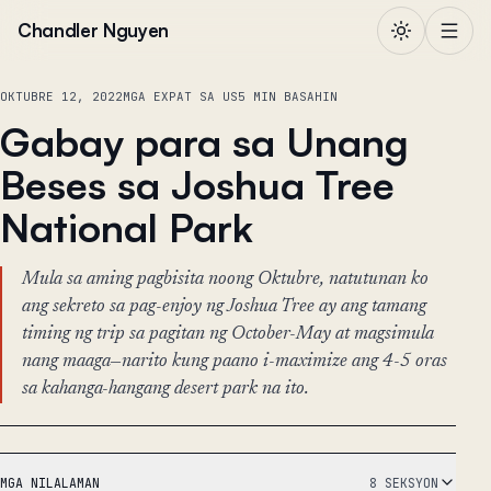
Lumaktaw sa nilalaman
Chandler Nguyen
OKTUBRE 12, 2022
MGA EXPAT SA US
5 MIN BASAHIN
Gabay para sa Unang
Beses sa Joshua Tree
National Park
Mula sa aming pagbisita noong Oktubre, natutunan ko
ang sekreto sa pag-enjoy ng Joshua Tree ay ang tamang
timing ng trip sa pagitan ng October-May at magsimula
nang maaga—narito kung paano i-maximize ang 4-5 oras
sa kahanga-hangang desert park na ito.
MGA NILALAMAN
8 SEKSYON