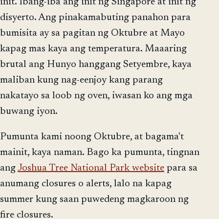
init. Ibang-iba ang init ng Singapore at init ng
disyerto. Ang pinakamabuting panahon para
bumisita ay sa pagitan ng Oktubre at Mayo
kapag mas kaya ang temperatura. Maaaring
brutal ang Hunyo hanggang Setyembre, kaya
maliban kung nag-eenjoy kang parang
nakatayo sa loob ng oven, iwasan ko ang mga
buwang iyon.
Pumunta kami noong Oktubre, at bagama't
mainit, kaya naman. Bago ka pumunta, tingnan
ang
Joshua Tree National Park website
para sa
anumang closures o alerts, lalo na kapag
summer kung saan puwedeng magkaroon ng
fire closures.