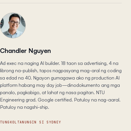
Chandler Nguyen
Ad exec na naging AI builder. 18 taon sa advertising, 4 na
librong na-publish, tapos nagpasyang mag-aral ng coding
sa edad na 40. Ngayon gumagawa ako ng production AI
platform habang may day job—dinodokumento ang mga
panalo, pagkabigo, at lahat ng nasa pagitan. NTU
Engineering grad. Google certified. Patuloy na nag-aaral.
Patuloy na nagshi-ship.
TUNGKOL
TANUNGIN SI SYDNEY