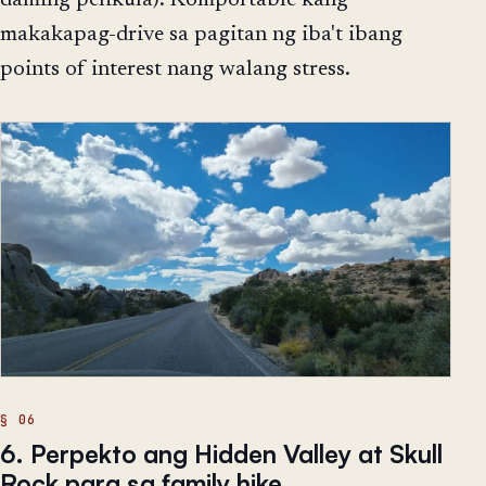
daming pelikula). Komportable kang
makakapag-drive sa pagitan ng iba't ibang
points of interest nang walang stress.
6. Perpekto ang Hidden Valley at Skull
Rock para sa family hike