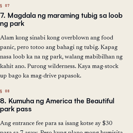
7. Magdala ng maraming tubig sa loob
ng park
Alam kong sinabi kong overblown ang food
panic, pero totoo ang bahagi ng tubig. Kapag
nasa loob ka na ng park, walang mabibilhan ng
kahit ano. Purong wilderness. Kaya mag-stock
up bago ka mag-drive papasok.
8. Kumuha ng America the Beautiful
park pass
Ang entrance fee para sa isang kotse ay $30
para sa 7 araw. Pero kung plano mong bumisita