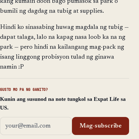
kang kumain doon bago pumasok sa park o
bumili ng dagdag na tubig at supplies.
Hindi ko sinasabing huwag magdala ng tubig —
dapat talaga, lalo na kapag nasa loob ka na ng
park — pero hindi na kailangang mag-pack ng
isang linggong probisyon tulad ng ginawa
namin :P
GUSTO MO PA NG GANITO?
Kunin ang susunod na note tungkol sa Expat Life sa
US.
Email address
Mag-subscribe