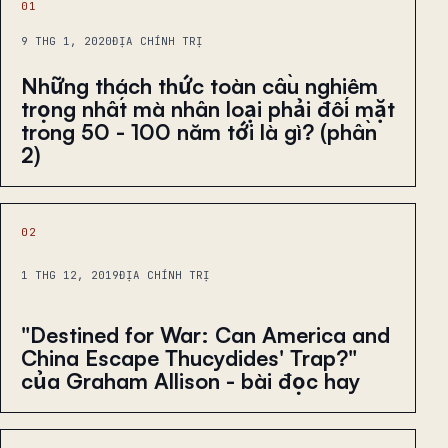
01
9 THG 1, 2020
ĐỊA CHÍNH TRỊ
Những thách thức toàn cầu nghiêm
trọng nhất mà nhân loại phải đối mặt
trong 50 - 100 năm tới là gì? (phần
2)
02
1 THG 12, 2019
ĐỊA CHÍNH TRỊ
"Destined for War: Can America and
China Escape Thucydides' Trap?"
của Graham Allison - bài đọc hay