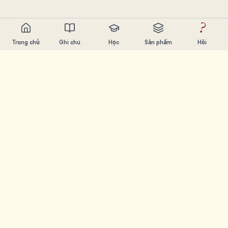
?
Trang chủ
Ghi chú
Học
Sản phẩm
Hỏi
Chandler Nguyen
AI builder, ham học hỏi, thích xây sản phẩm. Tạo ra công
cụ giúp mọi người học và sáng tạo.
TRANG
Ghi chú