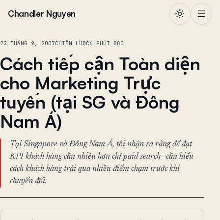
Chuyển đến nội dung
Chandler Nguyen
22 THÁNG 9, 2007
CHIẾN LƯỢC
6 PHÚT ĐỌC
Cách tiếp cận Toàn diện
cho Marketing Trực
tuyến (tại SG và Đông
Nam Á)
Tại Singapore và Đông Nam Á, tôi nhận ra rằng để đạt
KPI khách hàng cần nhiều hơn chỉ paid search—cần hiểu
cách khách hàng trải qua nhiều điểm chạm trước khi
chuyển đổi.