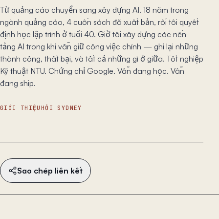
Từ quảng cáo chuyển sang xây dựng AI. 18 năm trong
ngành quảng cáo, 4 cuốn sách đã xuất bản, rồi tôi quyết
định học lập trình ở tuổi 40. Giờ tôi xây dựng các nền
tảng AI trong khi vẫn giữ công việc chính — ghi lại những
thành công, thất bại, và tất cả những gì ở giữa. Tốt nghiệp
Kỹ thuật NTU. Chứng chỉ Google. Vẫn đang học. Vẫn
đang ship.
GIỚI THIỆU
HỎI SYDNEY
Sao chép liên kết