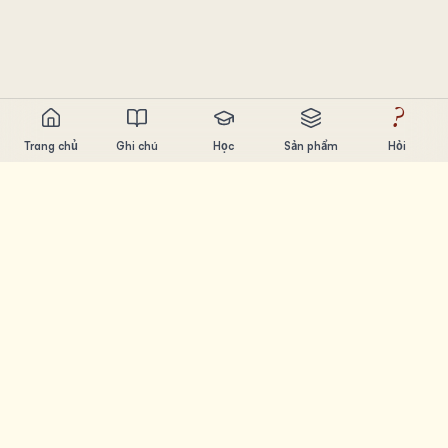
?
Trang chủ
Ghi chú
Học
Sản phẩm
Hỏi
Chandler Nguyen
AI builder, ham học hỏi, thích xây sản phẩm. Tạo ra công
cụ giúp mọi người học và sáng tạo.
TRANG