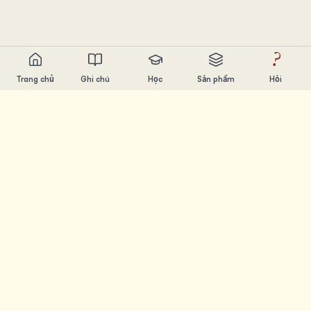
?
Trang chủ
Ghi chú
Học
Sản phẩm
Hỏi
Chandler Nguyen
AI builder, ham học hỏi, thích xây sản phẩm. Tạo ra công
cụ giúp mọi người học và sáng tạo.
TRANG
Ghi chú