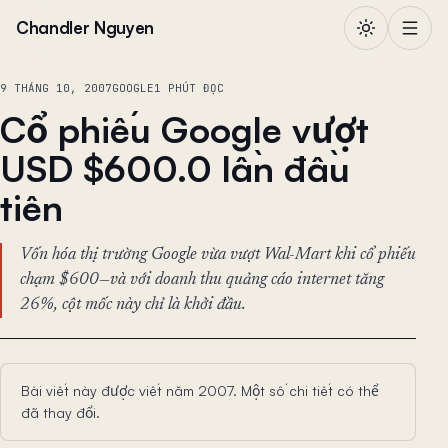
Chuyển đến nội dung
Chandler Nguyen
9 THÁNG 10, 2007
GOOGLE
1 PHÚT ĐỌC
Cổ phiếu Google vượt
USD $600.0 lần đầu
tiên
Vốn hóa thị trường Google vừa vượt Wal-Mart khi cổ phiếu
chạm $600—và với doanh thu quảng cáo internet tăng
26%, cột mốc này chỉ là khởi đầu.
Bài viết này được viết năm 2007. Một số chi tiết có thể
đã thay đổi.