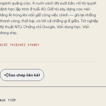
ngành quảng cáo, 4 cuốn sách đã xuất bản, rồi tôi quyết
định học lập trình ở tuổi 40. Giờ tôi xây dựng các nền
tảng AI trong khi vẫn giữ công việc chính — ghi lại những
thành công, thất bại, và tất cả những gì ở giữa. Tốt nghiệp
Kỹ thuật NTU. Chứng chỉ Google. Vẫn đang học. Vẫn
đang ship.
GIỚI THIỆU
HỎI SYDNEY
Sao chép liên kết
ĐỌC TIẾP