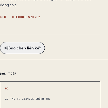
đang ship.
GIỚI THIỆU
HỎI SYDNEY
Sao chép liên kết
ĐỌC TIẾP
01
12 THG 9, 2024
ĐỊA CHÍNH TRỊ