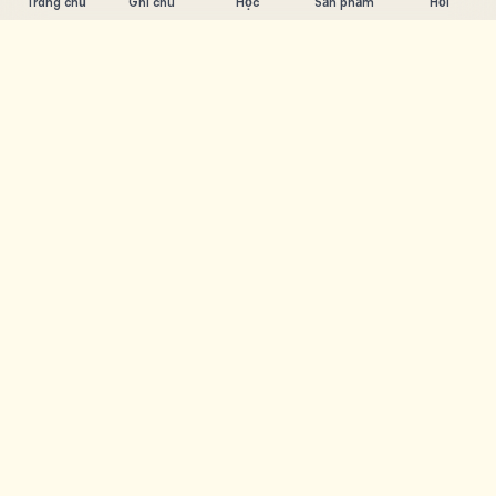
Trang chủ
Ghi chú
Học
Sản phẩm
Hỏi
Chandler Nguyen
AI builder, ham học hỏi, thích xây sản phẩm. Tạo ra công
cụ giúp mọi người học và sáng tạo.
TRANG
Ghi chú
Học
Sản phẩm