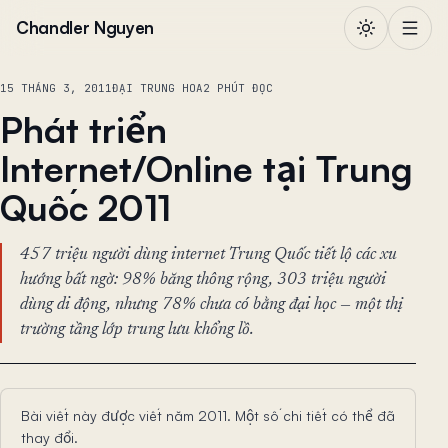
Chuyển đến nội dung
Chandler Nguyen
15 THÁNG 3, 2011
ĐẠI TRUNG HOA
2 PHÚT ĐỌC
Phát triển
Internet/Online tại Trung
Quốc 2011
457 triệu người dùng internet Trung Quốc tiết lộ các xu
hướng bất ngờ: 98% băng thông rộng, 303 triệu người
dùng di động, nhưng 78% chưa có bằng đại học — một thị
trường tầng lớp trung lưu khổng lồ.
Bài viết này được viết năm 2011. Một số chi tiết có thể đã
thay đổi.