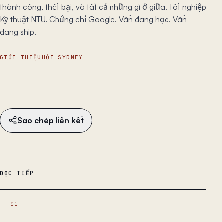
thành công, thất bại, và tất cả những gì ở giữa. Tốt nghiệp
Kỹ thuật NTU. Chứng chỉ Google. Vẫn đang học. Vẫn
đang ship.
GIỚI THIỆU
HỎI SYDNEY
Sao chép liên kết
ĐỌC TIẾP
01