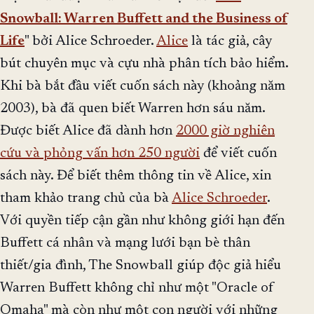
Snowball: Warren Buffett and the Business of
Life
" bởi Alice Schroeder.
Alice
là tác giả, cây
bút chuyên mục và cựu nhà phân tích bảo hiểm.
Khi bà bắt đầu viết cuốn sách này (khoảng năm
2003), bà đã quen biết Warren hơn sáu năm.
Được biết Alice đã dành hơn
2000 giờ nghiên
cứu và phỏng vấn hơn 250 người
để viết cuốn
sách này. Để biết thêm thông tin về Alice, xin
tham khảo trang chủ của bà
Alice Schroeder
.
Với quyền tiếp cận gần như không giới hạn đến
Buffett cá nhân và mạng lưới bạn bè thân
thiết/gia đình, The Snowball giúp độc giả hiểu
Warren Buffett không chỉ như một "Oracle of
Omaha" mà còn như một con người với những