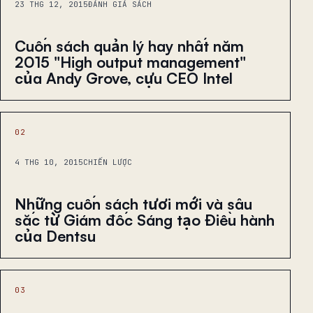
23 THG 12, 2015
ĐÁNH GIÁ SÁCH
Cuốn sách quản lý hay nhất năm
2015 "High output management"
của Andy Grove, cựu CEO Intel
02
4 THG 10, 2015
CHIẾN LƯỢC
Những cuốn sách tươi mới và sâu
sắc từ Giám đốc Sáng tạo Điều hành
của Dentsu
03