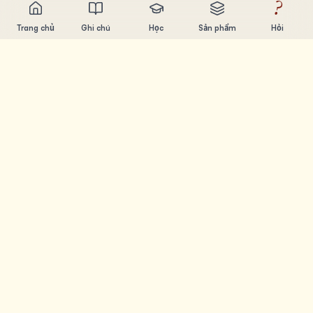
?
Trang chủ
Ghi chú
Học
Sản phẩm
Hỏi
Chandler Nguyen
AI builder, ham học hỏi, thích xây sản phẩm. Tạo ra công
cụ giúp mọi người học và sáng tạo.
TRANG
Ghi chú
Học