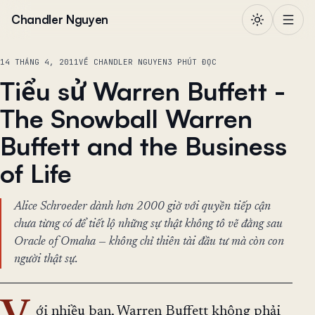
Chuyển đến nội dung
Chandler Nguyen
14 THÁNG 4, 2011
VỀ CHANDLER NGUYEN
3 PHÚT ĐỌC
Tiểu sử Warren Buffett -
The Snowball Warren
Buffett and the Business
of Life
Alice Schroeder dành hơn 2000 giờ với quyền tiếp cận
chưa từng có để tiết lộ những sự thật không tô vẽ đằng sau
Oracle of Omaha — không chỉ thiên tài đầu tư mà còn con
người thật sự.
ới nhiều bạn, Warren Buffett không phải