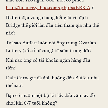
mức hơn 120 ngàn USD mỗi cổ phiếu
http://finance.yahoo.com/q/hp?s=BRK-A
?
Buffett đậu vòng chung kết giải vô địch
Bridge thế giới lần đầu tiên tham gia như thế
nào?
Tại sao Buffett luôn nói ông trúng Ovarian
Lottery (xổ số tử cung) từ sớm trong đời?
Khi nào ông có tài khoản ngân hàng đầu
tiên?
Dale Carnegie đã ảnh hưởng đến Buffett như
thế nào?
Bạn có muốn một bộ kit lấy dấu vân tay đồ
chơi khi 6-7 tuổi không?