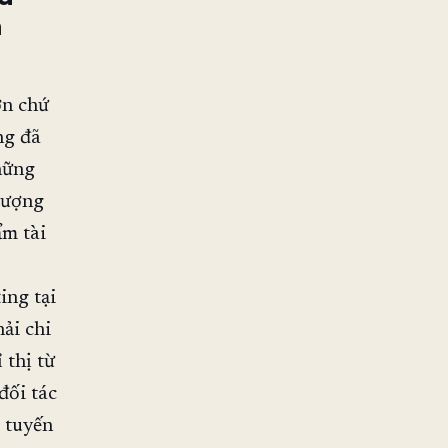
n
ớn chứ
ng đã
hững
 tượng
ẩm tài
ing tại
ải chi
 thị từ
đối tác
c tuyến