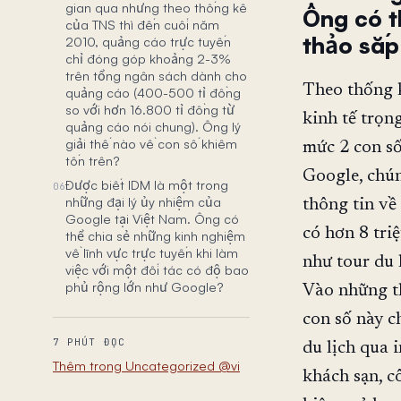
gian qua nhưng theo thống kê
Ông có th
của TNS thì đến cuối năm
thảo sắp
2010, quảng cáo trực tuyến
chỉ đóng góp khoảng 2-3%
trên tổng ngân sách dành cho
Theo thống k
quảng cáo (400-500 tỉ đồng
so với hơn 16.800 tỉ đồng từ
kinh tế trọn
quảng cáo nói chung). Ông lý
giải thế nào về con số khiêm
mức 2 con số
tốn trên?
Google, chún
Được biết IDM là một trong
06
những đại lý ủy nhiệm của
thông tin về
Google tại Việt Nam. Ông có
có hơn 8 tri
thể chia sẻ những kinh nghiệm
về lĩnh vực trực tuyến khi làm
như tour du 
việc với một đối tác có độ bao
phủ rộng lớn như Google?
Vào những th
con số này c
7 PHÚT ĐỌC
du lịch qua i
Thêm trong Uncategorized @vi
khách sạn, c