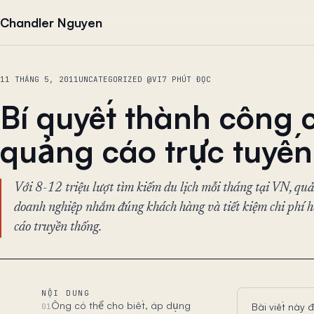
Chuyển đến nội dung
Chandler Nguyen
11 THÁNG 5, 2011
UNCATEGORIZED @VI
7 PHÚT ĐỌC
Bí quyết thành công 
quảng cáo trực tuyến
Với 8-12 triệu lượt tìm kiếm du lịch mỗi tháng tại VN, quả
doanh nghiệp nhắm đúng khách hàng và tiết kiệm chi phí 
cáo truyền thống.
NỘI DUNG
Ông có thể cho biết, áp dụng
Bài viết này 
01