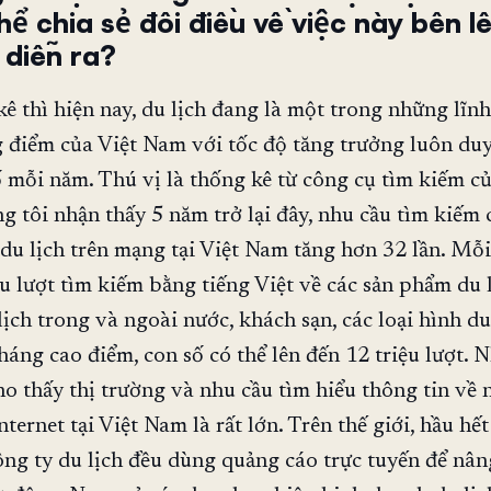
ể chia sẻ đôi điều về việc này bên lề
 diễn ra?
ê thì hiện nay, du lịch đang là một trong những lĩn
g điểm của Việt Nam với tốc độ tăng trưởng luôn duy
 mỗi năm. Thú vị là thống kê từ công cụ tìm kiếm c
g tôi nhận thấy 5 năm trở lại đây, nhu cầu tìm kiếm 
 du lịch trên mạng tại Việt Nam tăng hơn 32 lần. Mỗ
ệu lượt tìm kiếm bằng tiếng Việt về các sản phẩm du 
lịch trong và ngoài nước, khách sạn, các loại hình du
áng cao điểm, con số có thể lên đến 12 triệu lượt. 
ho thấy thị trường và nhu cầu tìm hiểu thông tin về
nternet tại Việt Nam là rất lớn. Trên thế giới, hầu hết
ông ty du lịch đều dùng quảng cáo trực tuyến để nân