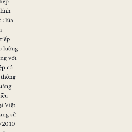
điệp
linh
 : lứa
h
tiếp
o lường
ống với
ệp có
 thông
quảng
hiều
i Việt
ang sử
2/2010