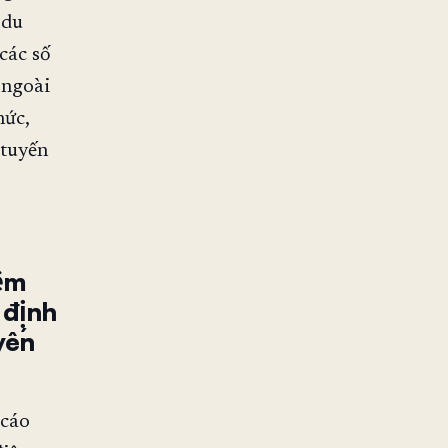
 du
các số
 ngoài
hức,
 tuyến
iệm
 định
yến
 cáo