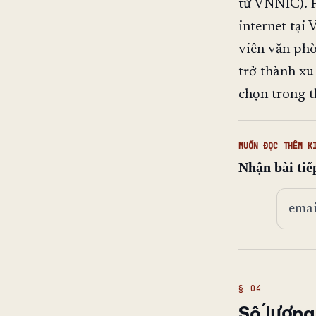
từ VNNIC). 
internet tại
viên văn phò
trở thành xu
chọn trong t
MUỐN ĐỌC THÊM K
Nhận bài tiế
Địa ch
Số lượng