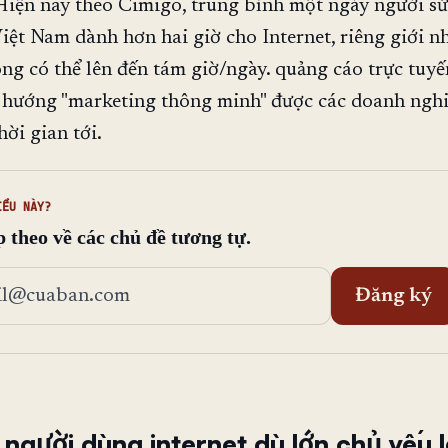
Hiện nay theo Cimigo, trung bình một ngày người s
 Việt Nam dành hơn hai giờ cho Internet, riêng giới n
ng có thể lên đến tám giờ/ngày. quảng cáo trực tuy
 hướng "marketing thông minh" được các doanh nghi
hời gian tới.
IỂU NÀY?
p theo về các chủ đề tương tự.
ỉ email
Đăng ký
 người dùng internet dù lớn chủ yếu 