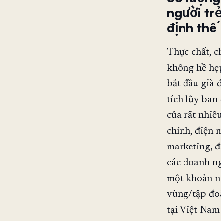
người trẻ
định thế
Thực chất, c
không hề hẹp
bắt đầu già 
tích lũy ban
của rất nhiề
chính, điện 
marketing, đ
các doanh ng
một khoản ng
vùng/tập đoà
tại Việt Nam