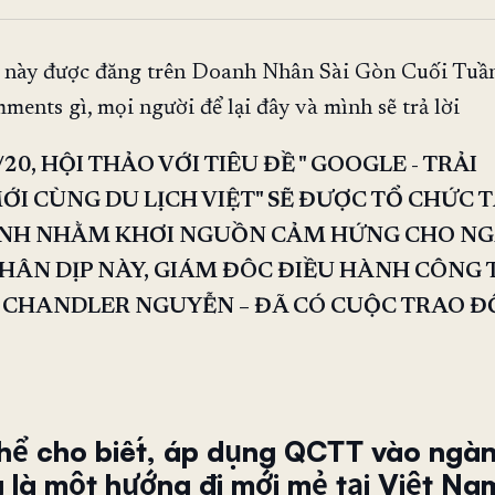
o này được đăng trên Doanh Nhân Sài Gòn Cuối Tuầ
ments gì, mọi người để lại đây và mình sẽ trả lời
20, HỘI THẢO VỚI TIÊU ĐỀ " GOOGLE - TRẢI
I CÙNG DU LỊCH VIỆT" SẼ ĐƯỢC TỔ CHỨC TẠ
INH NHẰM KHƠI NGUỒN CẢM HỨNG CHO N
NHÂN DỊP NÀY, GIÁM ĐÔC ĐIỀU HÀNH CÔNG 
 CHANDLER NGUYỄN – ĐÃ CÓ CUỘC TRAO ĐỔ
hể cho biết, áp dụng QCTT vào ngà
g là một hướng đi mới mẻ tại Việt Na