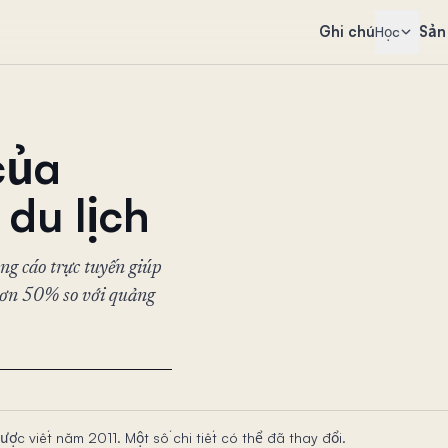
Ghi chú
Sản
Học
của
 du lịch
ng cáo trực tuyến giúp
hơn 50% so với quảng
được viết năm 2011. Một số chi tiết có thể đã thay đổi.