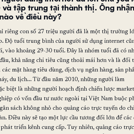
 và tập trung tại thành thị. Ông nhậ
 nào về điều này?
hỉ riêng con số 27 triệu người đã là một thị trường l
. Độ tuổi trung bình của người sử dụng internet cũ
đi, vào khoảng 29-30 tuổi. Đây là nhóm tuổi đã có n
 đầu, khả năng chi tiêu cũng thoải mái hơn và là đối
u các mặt hàng tiêu dùng, dịch vụ ngân hàng, sản ph
máy, du lịch... Từ đầu năm 2010, những người làm
ặc biệt là những người hoạch định chiến lược market
hiệp có vốn đầu tư nước ngoài tại Việt Nam buộc ph
ân sách không nhỏ cho quảng cáo trực tuyến do chỉ
n. Điều này sẽ tạo một lực cầu tương đối lớn để các 
 phát triển kênh cung cấp. Tuy nhiên, quảng cáo trự