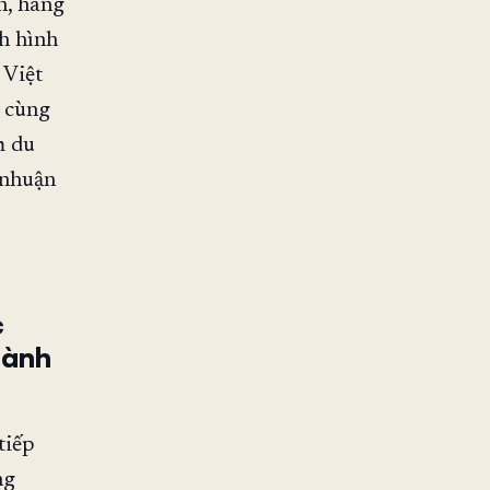
h, hãng
h hình
 Việt
o cùng
m du
i nhuận
c
gành
tiếp
ng