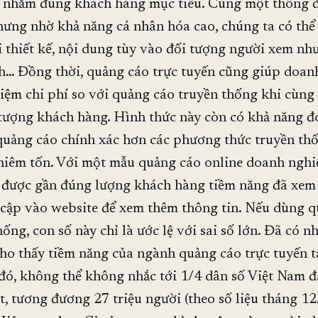
là nhắm đúng khách hàng mục tiêu. Cùng một thông 
ưng nhờ khả năng cá nhân hóa cao, chúng ta có thể 
i thiết kế, nội dung tùy vào đối tượng người xem như
ính… Đồng thời, quảng cáo trực tuyến cũng giúp doan
kiệm chi phí so với quảng cáo truyền thống khi cùng 
tượng khách hàng. Hình thức này còn có khả năng đ
quảng cáo chính xác hơn các phương thức truyền th
khiêm tốn. Với một mẫu quảng cáo online doanh nghi
ê được gần đúng lượng khách hàng tiềm năng đã xem
 cập vào website để xem thêm thông tin. Nếu dùng 
ống, con số này chỉ là ước lệ với sai số lớn. Đã có n
ho thấy tiềm năng của ngành quảng cáo trực tuyến tạ
ó, không thể không nhắc tới 1/4 dân số Việt Nam đ
t, tương đương 27 triệu người (theo số liệu tháng 1