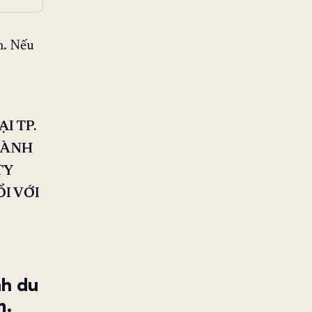
n. Nếu
I TP.
GÀNH
TY
I VỚI
nh du
m.