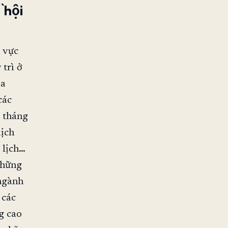
 hội
h vực
 trì ở
ủa
các
i tháng
lịch
 lịch…
Những
 ngành
 các
g cao