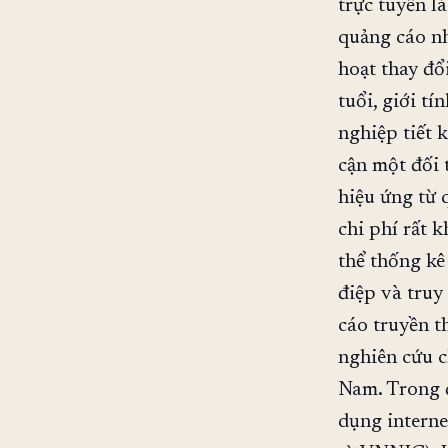
trực tuyến 
quảng cáo nh
hoạt thay đổ
tuổi, giới t
nghiệp tiết 
cận một đối 
hiệu ứng từ 
chi phí rất 
thể thống k
điệp và truy
cáo truyền th
nghiên cứu c
Nam. Trong đ
dụng interne