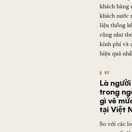
khách hàng đ
khách nước n
liệu thống k
cũng như thó
kinh phí và 
hiệu quả nhấ
Là người
trong ng
gì về mứ
tại Việt
So với các l