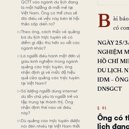
QCTT vào ngành du lịch đang
là một hướng đi mới mẻ tại
Việt Nam. Ông có thể chia sẻ
B
đôi điều về việc này bên lề hội
ài bá
thảo sắp diễn ra?
có com
Theo ông, cách thức về quảng
02
bá du lịch trực tuyến sẽ có
điểm gì đặc thù hơn so với các
NGÀY 25/3/
ngành khác?
NGHIỆM MỚ
Là người điều hành một đơn vị
03
giàu kinh nghiệm trong ngành
HỒ CHÍ M
quảng cáo trực tuyến, ông
DU LỊCH. 
nhận định gì về mức độ hiệu
quả của quảng cáo trực tuyến
IDM – ÔNG
tại Việt Nam?
DNSGCT
Số lượng người dùng internet
04
dù lớn chủ yếu là người trẻ và
tập trung tại thành thị. Ông
nhận định thế nào về điều
này?
Ông có t
Dù quảng cáo trực tuyến được
05
lịch đan
nói đến nhiều tại Việt Nam thời