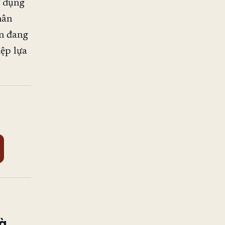
ử dụng
hân
ến đang
ệp lựa
là