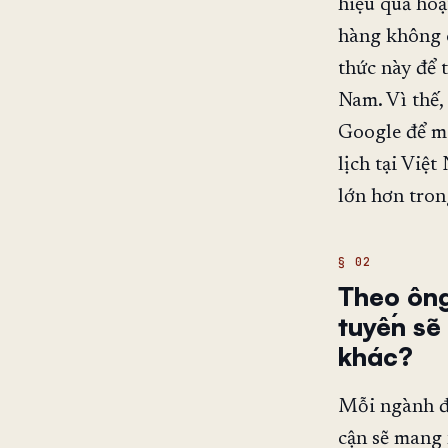
hiệu quả hoạ
hàng không c
thức này để 
Nam. Vì thế,
Google để m
lịch tại Việt
lớn hơn tron
Theo ông
tuyến sẽ
khác?
Mỗi ngành đề
cận sẽ mang 