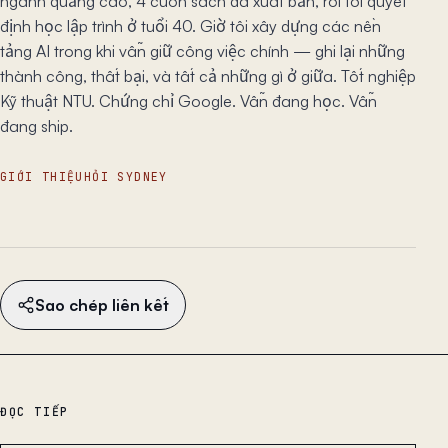
ngành quảng cáo, 4 cuốn sách đã xuất bản, rồi tôi quyết
định học lập trình ở tuổi 40. Giờ tôi xây dựng các nền
tảng AI trong khi vẫn giữ công việc chính — ghi lại những
thành công, thất bại, và tất cả những gì ở giữa. Tốt nghiệp
Kỹ thuật NTU. Chứng chỉ Google. Vẫn đang học. Vẫn
đang ship.
GIỚI THIỆU
HỎI SYDNEY
Sao chép liên kết
ĐỌC TIẾP