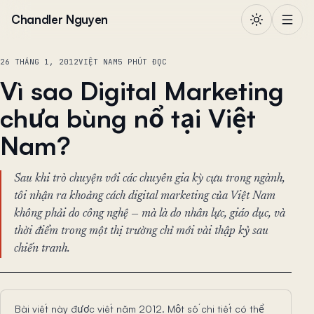
Chuyển đến nội dung
Chandler Nguyen
26 THÁNG 1, 2012
VIỆT NAM
5 PHÚT ĐỌC
Vì sao Digital Marketing
chưa bùng nổ tại Việt
Nam?
Sau khi trò chuyện với các chuyên gia kỳ cựu trong ngành,
tôi nhận ra khoảng cách digital marketing của Việt Nam
không phải do công nghệ — mà là do nhân lực, giáo dục, và
thời điểm trong một thị trường chỉ mới vài thập kỷ sau
chiến tranh.
Bài viết này được viết năm 2012. Một số chi tiết có thể