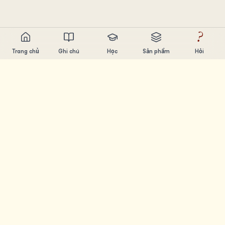
?
Trang chủ
Ghi chú
Học
Sản phẩm
Hỏi
Chandler Nguyen
AI builder, ham học hỏi, thích xây sản phẩm. Tạo ra công
cụ giúp mọi người học và sáng tạo.
TRANG
Ghi chú