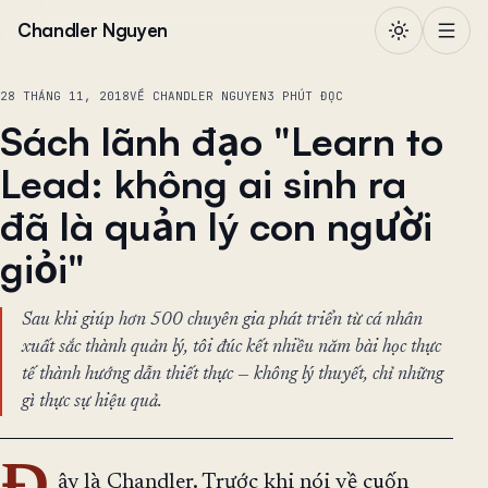
Chuyển đến nội dung
Chandler Nguyen
28 THÁNG 11, 2018
VỀ CHANDLER NGUYEN
3 PHÚT ĐỌC
Sách lãnh đạo "Learn to
Lead: không ai sinh ra
đã là quản lý con người
giỏi"
Sau khi giúp hơn 500 chuyên gia phát triển từ cá nhân
xuất sắc thành quản lý, tôi đúc kết nhiều năm bài học thực
tế thành hướng dẫn thiết thực — không lý thuyết, chỉ những
gì thực sự hiệu quả.
ây là Chandler. Trước khi nói về cuốn