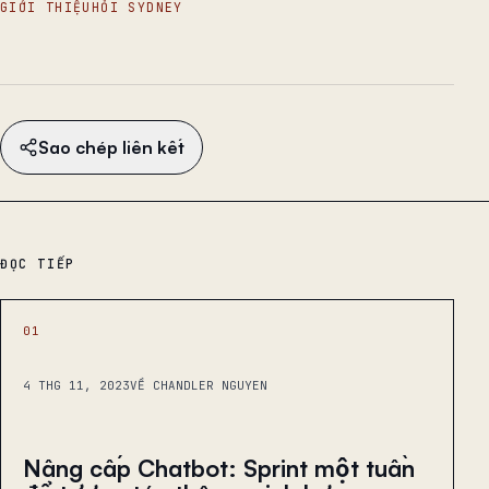
GIỚI THIỆU
HỎI SYDNEY
Sao chép liên kết
ĐỌC TIẾP
01
4 THG 11, 2023
VỀ CHANDLER NGUYEN
Nâng cấp Chatbot: Sprint một tuần