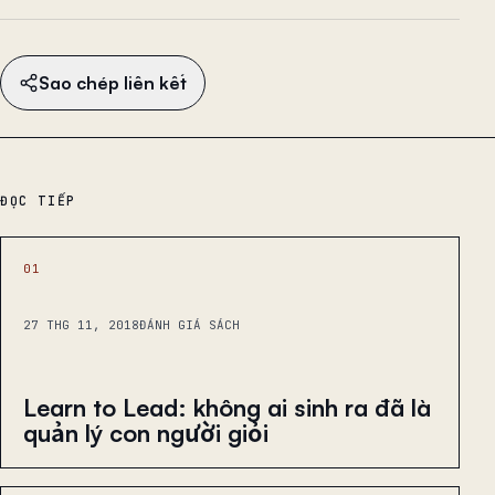
Sao chép liên kết
ĐỌC TIẾP
01
27 THG 11, 2018
ĐÁNH GIÁ SÁCH
Learn to Lead: không ai sinh ra đã là
quản lý con người giỏi