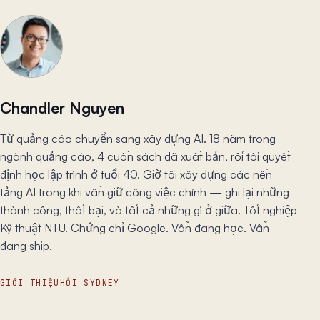
Chandler Nguyen
Từ quảng cáo chuyển sang xây dựng AI. 18 năm trong
ngành quảng cáo, 4 cuốn sách đã xuất bản, rồi tôi quyết
định học lập trình ở tuổi 40. Giờ tôi xây dựng các nền
tảng AI trong khi vẫn giữ công việc chính — ghi lại những
thành công, thất bại, và tất cả những gì ở giữa. Tốt nghiệp
Kỹ thuật NTU. Chứng chỉ Google. Vẫn đang học. Vẫn
đang ship.
GIỚI THIỆU
HỎI SYDNEY