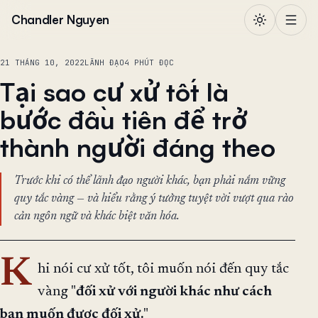
Chuyển đến nội dung
Chandler Nguyen
21 THÁNG 10, 2022
LÃNH ĐẠO
4 PHÚT ĐỌC
Tại sao cư xử tốt là
bước đầu tiên để trở
thành người đáng theo
Trước khi có thể lãnh đạo người khác, bạn phải nắm vững
quy tắc vàng — và hiểu rằng ý tưởng tuyệt vời vượt qua rào
cản ngôn ngữ và khác biệt văn hóa.
K
hi nói cư xử tốt, tôi muốn nói đến quy tắc
vàng "
đối xử với người khác như cách
bạn muốn được đối xử.
"