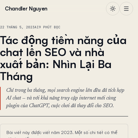
Chuyển đến nội dung
Chandler Nguyen
22 THÁNG 5, 2023
AI
9 PHÚT ĐỌC
Tác động tiềm năng của
chat lên SEO và nhà
xuất bản: Nhìn Lại Ba
Tháng
Chỉ trong ba tháng, mọi search engine lớn đều đã tích hợp
AI chat — và với khả năng truy cập internet mới cùng
plugin của ChatGPT, cuộc chơi đã thay đổi cho SEO.
Bài viết này được viết năm 2023. Một số chi tiết có thể