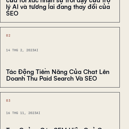
lý AI và tương lai đang thay đổi của
SEO
02
14 THG 2, 2023
AI
Tác Động Tiềm Năng Của Chat Lên
Doanh Thu Paid Search Và SEO
03
16 THG 11, 2023
AI