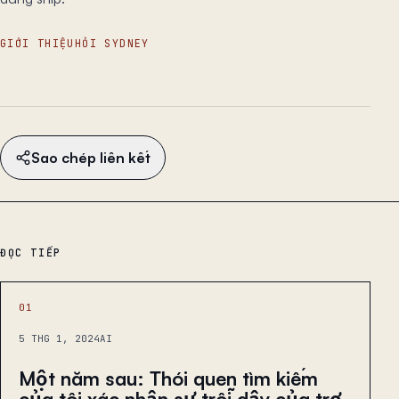
GIỚI THIỆU
HỎI SYDNEY
Sao chép liên kết
ĐỌC TIẾP
01
5 THG 1, 2024
AI
Một năm sau: Thói quen tìm kiếm
của tôi xác nhận sự trỗi dậy của trợ