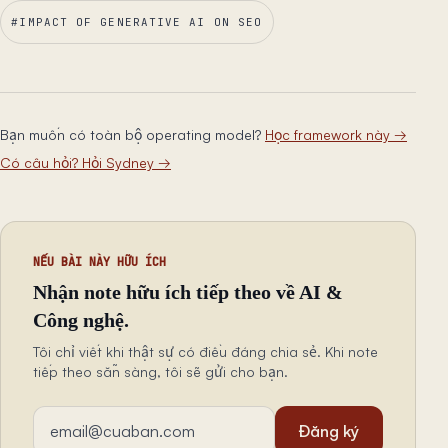
#
IMPACT OF GENERATIVE AI ON SEO
Bạn muốn có toàn bộ operating model?
Học framework này
→
Có câu hỏi? Hỏi Sydney
→
NẾU BÀI NÀY HỮU ÍCH
Nhận note hữu ích tiếp theo về AI &
Công nghệ.
Tôi chỉ viết khi thật sự có điều đáng chia sẻ. Khi note
tiếp theo sẵn sàng, tôi sẽ gửi cho bạn.
Địa chỉ email
Đăng ký