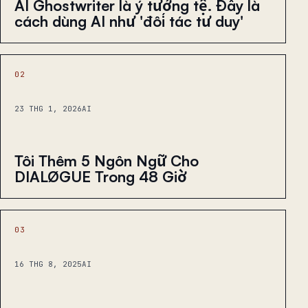
AI Ghostwriter là ý tưởng tệ. Đây là
cách dùng AI như 'đối tác tư duy'
02
23 THG 1, 2026
AI
Tôi Thêm 5 Ngôn Ngữ Cho
DIALØGUE Trong 48 Giờ
03
16 THG 8, 2025
AI