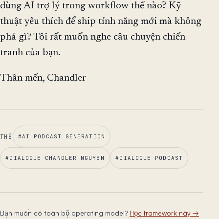
dùng AI trợ lý trong workflow thế nào? Kỹ
thuật yêu thích để ship tính năng mới mà không
phá gì? Tôi rất muốn nghe câu chuyện chiến
tranh của bạn.
Thân mến, Chandler
THẺ
#
AI PODCAST GENERATION
#
DIALOGUE CHANDLER NGUYEN
#
DIALOGUE PODCAST
Bạn muốn có toàn bộ operating model?
Học framework này
→