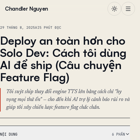
Chuyển đến nội dung
Chandler Nguyen
29 THÁNG 8, 2025
AI
5 PHÚT ĐỌC
Deploy an toàn hơn cho
Solo Dev: Cách tôi dùng
AI để ship (Câu chuyện
Feature Flag)
Tôi suýt ship thay đổi engine TTS lớn bằng cách chỉ "hy
vọng mọi thứ ổn" — cho đến khi AI trợ lý cảnh báo rủi ro và
giúp tôi xây chiến lược feature flag chắc chắn.
NỘI DUNG
6 PHẦN