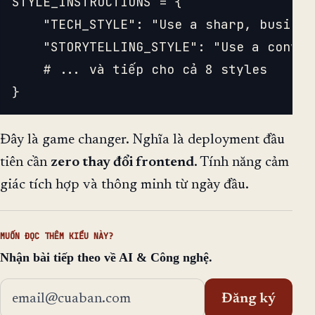
STYLE_INSTRUCTIONS = {

    "TECH_STYLE": "Use a sharp, busines
    "STORYTELLING_STYLE": "Use a conver
    # ... và tiếp cho cả 8 styles

Đây là game changer. Nghĩa là deployment đầu
tiên cần
zero thay đổi frontend
. Tính năng cảm
giác tích hợp và thông minh từ ngày đầu.
MUỐN ĐỌC THÊM KIỂU NÀY?
Nhận bài tiếp theo về AI & Công nghệ.
Địa chỉ email
Đăng ký