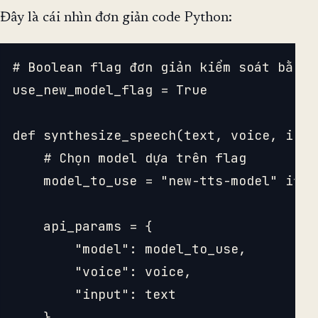
Đây là cái nhìn đơn giản code Python:
# Boolean flag đơn giản kiểm soát bằng 
use_new_model_flag = True

def synthesize_speech(text, voice, inst
    # Chọn model dựa trên flag

    model_to_use = "new-tts-model" if u
    api_params = {

        "model": model_to_use,

        "voice": voice,

        "input": text

    }
