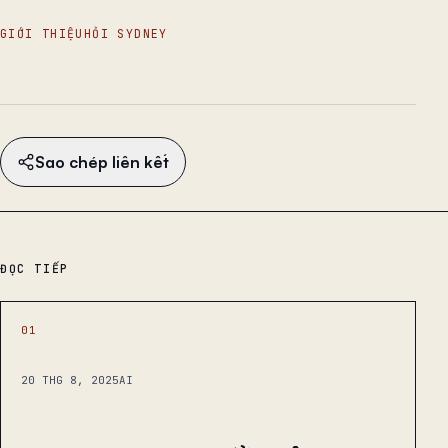
GIỚI THIỆU
HỎI SYDNEY
Sao chép liên kết
ĐỌC TIẾP
01
20 THG 8, 2025
AI