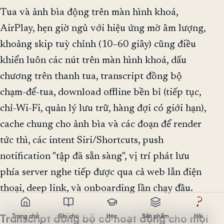
Tua và ảnh bìa động trên màn hình khoá,
AirPlay, hẹn giờ ngủ với hiệu ứng mờ âm lượng,
khoảng skip tuỳ chỉnh (10–60 giây) cũng điều
khiển luôn các nút trên màn hình khoá, dấu
chương trên thanh tua, transcript đồng bộ
chạm-để-tua, download offline bền bỉ (tiếp tục,
chỉ-Wi-Fi, quản lý lưu trữ, hàng đợi có giới hạn),
cache chung cho ảnh bìa và các đoạn để render
tức thì, các intent Siri/Shortcuts, push
notification "tập đã sẵn sàng", vị trí phát lưu
phía server nghe tiếp được qua cả web lẫn điện
thoại, deep link, và onboarding lần chạy đầu.
?
Transcript đồng bộ có hoạt động cho mọi
Trang chủ
Ghi chú
Học
Sản phẩm
Hỏi