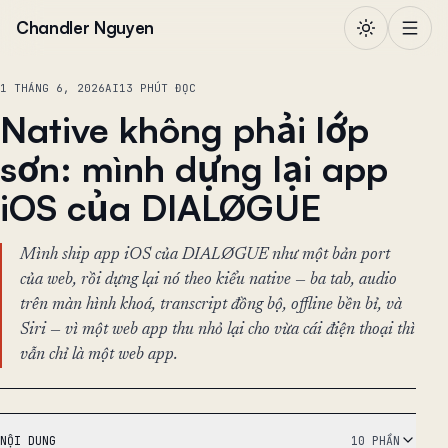
Chuyển đến nội dung
Chandler Nguyen
1 THÁNG 6, 2026
AI
13 PHÚT ĐỌC
Native không phải lớp
sơn: mình dựng lại app
iOS của DIALØGUE
Mình ship app iOS của DIALØGUE như một bản port
của web, rồi dựng lại nó theo kiểu native — ba tab, audio
trên màn hình khoá, transcript đồng bộ, offline bền bỉ, và
Siri — vì một web app thu nhỏ lại cho vừa cái điện thoại thì
vẫn chỉ là một web app.
NỘI DUNG
10 PHẦN