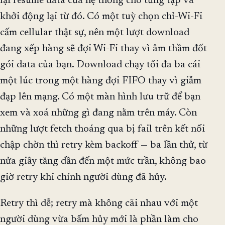
lại resume data của hệ thống cho từng tập và
khởi động lại từ đó. Có một tuỳ chọn chỉ-Wi-Fi
cấm cellular thật sự, nên một lượt download
đang xếp hàng sẽ đợi Wi-Fi thay vì âm thầm đốt
gói data của bạn. Download chạy tối đa ba cái
một lúc trong một hàng đợi FIFO thay vì giẫm
đạp lên mạng. Có một màn hình lưu trữ để bạn
xem và xoá những gì đang nằm trên máy. Còn
những lượt fetch thoáng qua bị fail trên kết nối
chập chờn thì retry kèm backoff — ba lần thử, từ
nửa giây tăng dần đến một mức trần, không bao
giờ retry khi chính người dùng đã hủy.
Retry thì dễ; retry mà không cãi nhau với một
người dùng vừa bấm hủy mới là phần làm cho