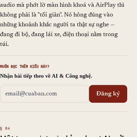
audio mà phớt lờ màn hình khoá và AirPlay thì
không phải là "tối giản". Nó hỏng đúng vào
những khoảnh khắc người ta thật sự nghe —
đang đi bộ, đang lái xe, điện thoại nằm trong
túi.
MUỐN ĐỌC THÊM KIỂU NÀY?
Nhận bài tiếp theo về AI & Công nghệ.
Địa chỉ email
Đăng ký