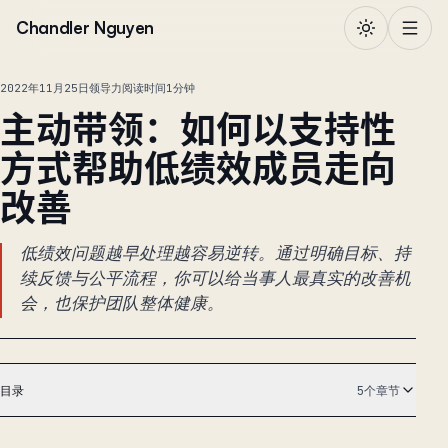
跳到正文
Chandler Nguyen
2022年11月25日
领导力
阅读时间1分钟
主动带领：如何以支持性
方式帮助低绩效成员走向
改善
低绩效问题越早处理越容易逆转。通过明确目标、持
续反馈与公平流程，你可以给当事人最真实的改善机
会，也保护团队整体健康。
目录
5个章节