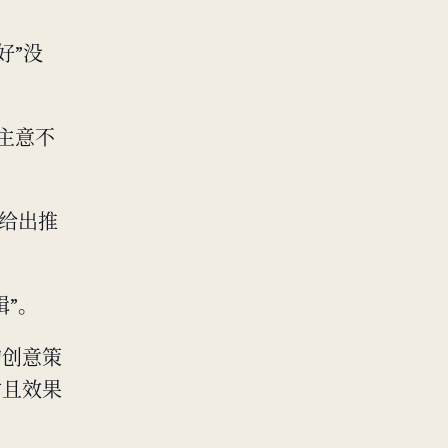
好”没
主意不
是给出推
”。
的创意策
时且效果