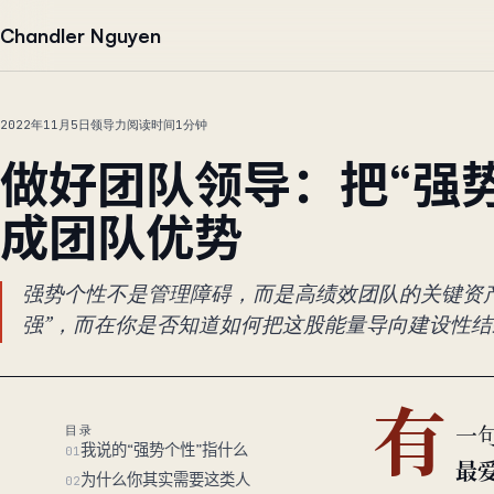
跳到正文
Chandler Nguyen
2022年11月5日
领导力
阅读时间1分钟
做好团队领导：把“强
成团队优势
强势个性不是管理障碍，而是高绩效团队的关键资
强”，而在你是否知道如何把这股能量导向建设性结
有
目录
一句
我说的“强势个性”指什么
01
最爱
为什么你其实需要这类人
02