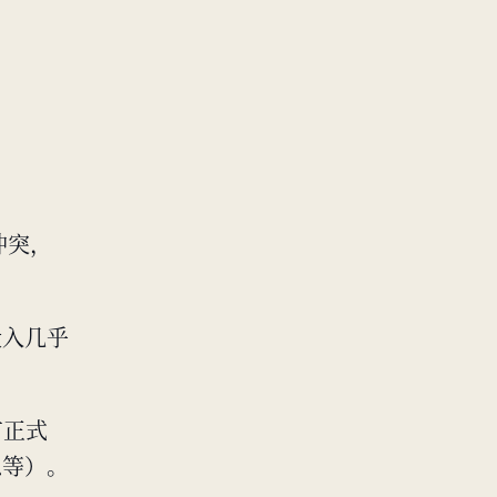
冲突，
投入几乎
有正式
息等）。