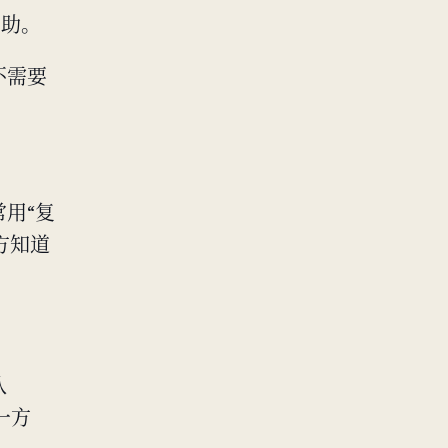
帮助。
不需要
用“复
方知道
认
一方