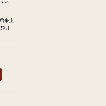
主导会
事后来主
抗感几