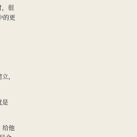
 时，很
中的更
建立，
就是
。给他