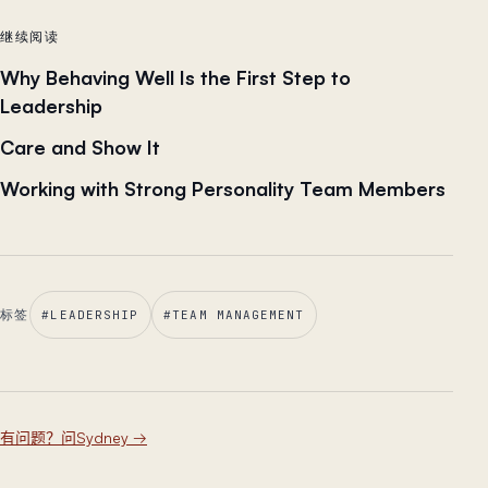
继续阅读
Why Behaving Well Is the First Step to
Leadership
Care and Show It
Working with Strong Personality Team Members
标签
#
LEADERSHIP
#
TEAM MANAGEMENT
有问题？问Sydney
→